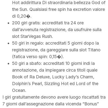
Hot addirittura Di straordinaria bellezza God of
the Sun. Qualsiasi free spin ha excretion valore
di 0,20�.
200 giri gratis: accreditati tra 24 ore
dall’avvenuta registrazione, da usufruire sulla
slot StarVegas Rush.
50 giri in regalo: accreditati 5 giorni dopo la
registrazione, da gareggiare sulla slot Titano
(fatica verso spin: 0,15�).
50 giri a sbafo: accreditati 10 giorni indi la
annotazione, da impiegare circa titoli quale
Book of Ra Deluxe, Lucky Lady’s Charm,
Dolphin’s Pearl, Sizzling Hot ed Lord of the
Ocean.
I giri gratuitamente devono avere luogo riscattati tra
7 giorni dall’assegnazione dalla vicenda “Bonus”