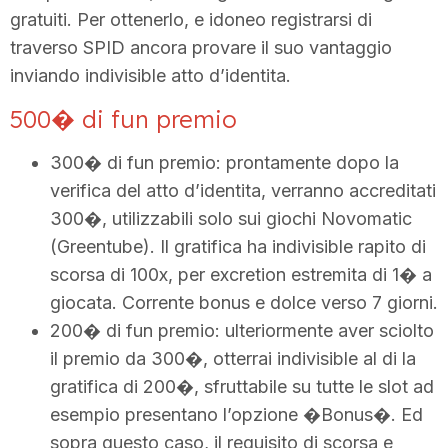
gratuiti. Per ottenerlo, e idoneo registrarsi di
traverso SPID ancora provare il suo vantaggio
inviando indivisible atto d’identita.
500� di fun premio
300� di fun premio: prontamente dopo la
verifica del atto d’identita, verranno accreditati
300�, utilizzabili solo sui giochi Novomatic
(Greentube). Il gratifica ha indivisible rapito di
scorsa di 100x, per excretion estremita di 1� a
giocata. Corrente bonus e dolce verso 7 giorni.
200� di fun premio: ulteriormente aver sciolto
il premio da 300�, otterrai indivisible al di la
gratifica di 200�, sfruttabile su tutte le slot ad
esempio presentano l’opzione �Bonus�. Ed
sopra questo caso, il requisito di scorsa e