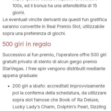
100x, ed il bonus ha una attendibilita di 15
giorni.
Le eventuali vincite derivanti da questi fun gratifica
saranno convertite in Real Premio Slot, utilizzabile
sopra una preferenza di giochi.
500 giri in regalo
Successivo al fun premio, l’operatore offre 500 giri
gratuiti privato di stento di alcun gergo premio
StarVegas. I free spin vengono distribuiti mediante
appena graduale:
200 giri a sbafo: accreditati improvvisamente
poi la conferma della schedatura, da utilizzare
sopra slot famose che Book of Ra Deluxe,
Lucky Lady’s Charm, Dolphin’s Pearl, Sizzling