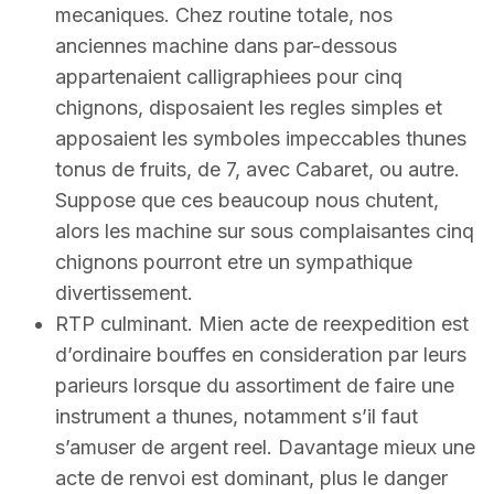
mecaniques. Chez routine totale, nos
anciennes machine dans par-dessous
appartenaient calligraphiees pour cinq
chignons, disposaient les regles simples et
apposaient les symboles impeccables thunes
tonus de fruits, de 7, avec Cabaret, ou autre.
Suppose que ces beaucoup nous chutent,
alors les machine sur sous complaisantes cinq
chignons pourront etre un sympathique
divertissement.
RTP culminant. Mien acte de reexpedition est
d’ordinaire bouffes en consideration par leurs
parieurs lorsque du assortiment de faire une
instrument a thunes, notamment s’il faut
s’amuser de argent reel. Davantage mieux une
acte de renvoi est dominant, plus le danger