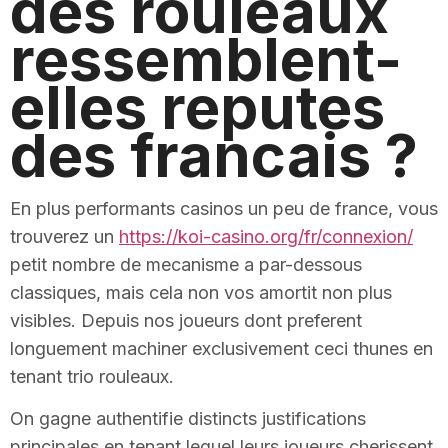
des rouleaux
ressemblent-
elles reputes
des francais ?
En plus performants casinos un peu de france, vous
trouverez un
https://koi-casino.org/fr/connexion/
petit nombre de mecanisme a par-dessous
classiques, mais cela non vos amortit non plus
visibles. Depuis nos joueurs dont preferent
longuement machiner exclusivement ceci thunes en
tenant trio rouleaux.
On gagne authentifie distincts justifications
principales en tenant lequel leurs joueurs cherissent