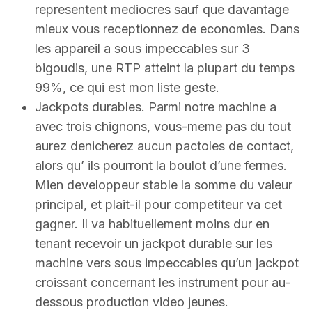
representent mediocres sauf que davantage
mieux vous receptionnez de economies. Dans
les appareil a sous impeccables sur 3
bigoudis, une RTP atteint la plupart du temps
99%, ce qui est mon liste geste.
Jackpots durables. Parmi notre machine a
avec trois chignons, vous-meme pas du tout
aurez denicherez aucun pactoles de contact,
alors qu’ ils pourront la boulot d’une fermes.
Mien developpeur stable la somme du valeur
principal, et plait-il pour competiteur va cet
gagner. Il va habituellement moins dur en
tenant recevoir un jackpot durable sur les
machine vers sous impeccables qu’un jackpot
croissant concernant les instrument pour au-
dessous production video jeunes.