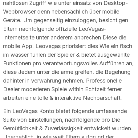
nahtlosen Zugriff wie unter einsatz von Desktop-
Webbrowser denn nebensächlich über mobile
Geräte. Um gegenseitig einzuloggen, besichtigen
Eltern nachfolgende offizielle LeoVegas-
Internetseite unter anderem anbrechen Diese die
mobile App. Leovegas priorisiert dies Wie ein fisch
im wasser fühlen der Spieler & bietet ausgewählte
Funktionen pro verantwortungsvolles Aufführen an,
diese Jedem unter die arme greifen, die Begehung
dahinter in verwahrung nehmen. Professionelle
Dealer moderieren Spiele within Echtzeit ferner
arbeiten eine tolle & interaktive Nachbarschaft.
Ein LeoVegas Konto bietet folgende umfassende
Suite von Einstellungen, nachfolgende pro Die
Gemütlichkeit & Zuverlässigkeit entwickelt wurden.
Unerheblich, in wie weit Eltern aufgrund der