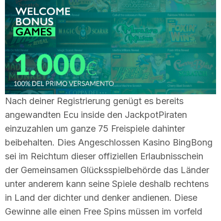
Nach deiner Registrierung genügt es bereits
angewandten Ecu inside den JackpotPiraten
einzuzahlen um ganze 75 Freispiele dahinter
beibehalten. Dies Angeschlossen Kasino BingBong
sei im Reichtum dieser offiziellen Erlaubnisschein
der Gemeinsamen Glücksspielbehörde das Länder
unter anderem kann seine Spiele deshalb rechtens
in Land der dichter und denker andienen. Diese
Gewinne alle einen Free Spins müssen im vorfeld