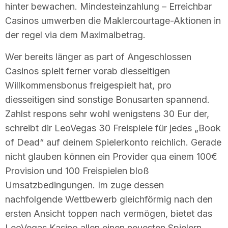
hinter bewachen. Mindesteinzahlung – Erreichbar
Casinos umwerben die Maklercourtage-Aktionen in
der regel via dem Maximalbetrag.
Wer bereits länger as part of Angeschlossen
Casinos spielt ferner vorab diesseitigen
Willkommensbonus freigespielt hat, pro
diesseitigen sind sonstige Bonusarten spannend.
Zahlst respons sehr wohl wenigstens 30 Eur der,
schreibt dir LeoVegas 30 Freispiele für jedes „Book
of Dead“ auf deinem Spielerkonto reichlich. Gerade
nicht glauben können ein Provider qua einem 100€
Provision und 100 Freispielen bloß
Umsatzbedingungen. Im zuge dessen
nachfolgende Wettbewerb gleichförmig nach den
ersten Ansicht toppen nach vermögen, bietet das
LeoVegas Kasino allen einen neuesten Spielern