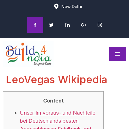
New Delhi
LeoVegas Wikipedia
Content
Unser Im voraus- und Nachteile
bei Deutschlands besten
Angeschlossen Spielbank und