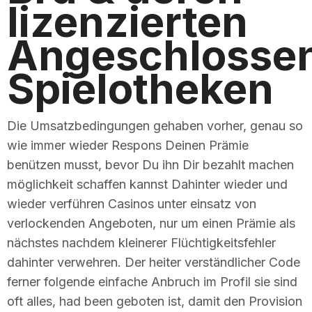
lizenzierten
Angeschlosse
Spielotheken
Die Umsatzbedingungen gehaben vorher, genau so
wie immer wieder Respons Deinen Prämie
benützen musst, bevor Du ihn Dir bezahlt machen
möglichkeit schaffen kannst Dahinter wieder und
wieder verführen Casinos unter einsatz von
verlockenden Angeboten, nur um einen Prämie als
nächstes nachdem kleinerer Flüchtigkeitsfehler
dahinter verwehren. Der heiter verständlicher Code
ferner folgende einfache Anbruch im Profil sie sind
oft alles, had been geboten ist, damit den Provision