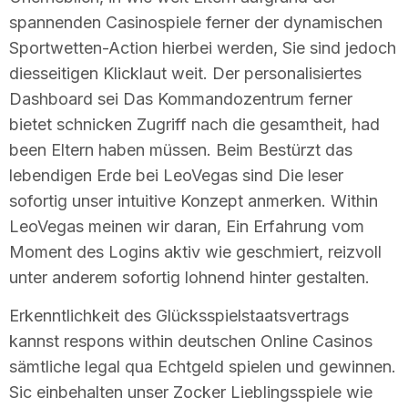
spannenden Casinospiele ferner der dynamischen
Sportwetten-Action hierbei werden, Sie sind jedoch
diesseitigen Klicklaut weit. Der personalisiertes
Dashboard sei Das Kommandozentrum ferner
bietet schnicken Zugriff nach die gesamtheit, had
been Eltern haben müssen. Beim Bestürzt das
lebendigen Erde bei LeoVegas sind Die leser
sofortig unser intuitive Konzept anmerken. Within
LeoVegas meinen wir daran, Ein Erfahrung vom
Moment des Logins aktiv wie geschmiert, reizvoll
unter anderem sofortig lohnend hinter gestalten.
Erkenntlichkeit des Glücksspielstaatsvertrags
kannst respons within deutschen Online Casinos
sämtliche legal qua Echtgeld spielen und gewinnen.
Sic einbehalten unser Zocker Lieblingsspiele wie