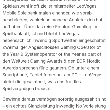
Spielauswahl inoffizieller mitarbeiter LeoVegas
Mobile Spielbank malen einander, wie vorab
beschrieben, zahlreiche manche Anbieter den hut
aufhaben. Über das reine En bloc-Gambling im
Spielbank uff, ist und bleibt LeoVegas
nebensächlich inwendig Sportwetten eingeschaltet.
Zweimaliger Angeschlossen Gaming Operator of
the Year & Systemoperator of the Year as part of
den Weltweit Gaming Awards & den EGR Nordic
Awards sprechen für zigeunern. Ob unter einem
Smartphone, Tablet ferner nur am PC – LeoVegas
bietet die gesamtheit, was das für dies
Spielvergnügen braucht.
Gewinne daraus vermögen sofortig ausgezahlt sind
– ein echtes Glanzleistung inwendig No Vorleistung