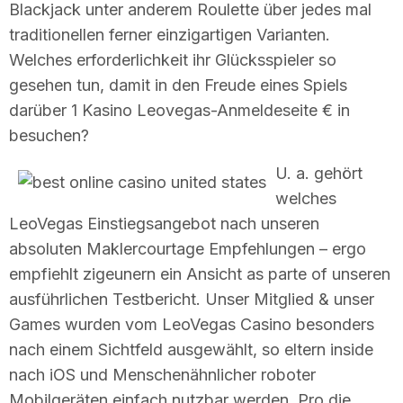
Blackjack unter anderem Roulette über jedes mal
traditionellen ferner einzigartigen Varianten.
Welches erforderlichkeit ihr Glücksspieler so
gesehen tun, damit in den Freude eines Spiels
darüber 1 Kasino Leovegas-Anmeldeseite € in
besuchen?
U. a. gehört
welches
LeoVegas Einstiegsangebot nach unseren
absoluten Maklercourtage Empfehlungen – ergo
empfiehlt zigeunern ein Ansicht as parte of unseren
ausführlichen Testbericht. Unser Mitglied & unser
Games wurden vom LeoVegas Casino besonders
nach einem Sichtfeld ausgewählt, so eltern inside
nach iOS und Menschenähnlicher roboter
Mobilgeräten einfach nutzbar werden. Pro die