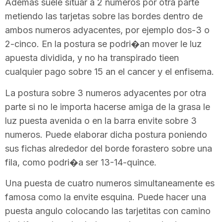
Ademas suele situar a 2 numeros por otra parte
metiendo las tarjetas sobre las bordes dentro de
ambos numeros adyacentes, por ejemplo dos-3 o
2-cinco. En la postura se podri�an mover le luz
apuesta dividida, y no ha transpirado tieen
cualquier pago sobre 15 an el cancer y el enfisema.
La postura sobre 3 numeros adyacentes por otra
parte si no le importa hacerse amiga de la grasa le
luz puesta avenida o en la barra envite sobre 3
numeros. Puede elaborar dicha postura poniendo
sus fichas alrededor del borde forastero sobre una
fila, como podri�a ser 13-14-quince.
Una puesta de cuatro numeros simultaneamente es
famosa como la envite esquina. Puede hacer una
puesta angulo colocando las tarjetitas con camino