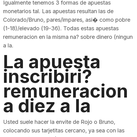
Igualmente tenemos 3 formas de apuestas
monetarios tal. Las apuestas resultan las de
Colorado/Bruno, pares/impares, asi� como pobre
(1-18)/elevado (19-36). Todas estas apuestas
remuneracion en la misma na? sobre dinero (ningun
a la.
La apuesta
inscribiri?
remuneracion
a diez a la
Usted suele hacer la envite de Rojo o Bruno,
colocando sus tarjetitas cercano, ya sea con las