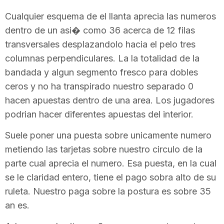
Cualquier esquema de el llanta aprecia las numeros
dentro de un asi� como 36 acerca de 12 filas
transversales desplazandolo hacia el pelo tres
columnas perpendiculares. La la totalidad de la
bandada y algun segmento fresco para dobles
ceros y no ha transpirado nuestro separado 0
hacen apuestas dentro de una area. Los jugadores
podrian hacer diferentes apuestas del interior.
Suele poner una puesta sobre unicamente numero
metiendo las tarjetas sobre nuestro circulo de la
parte cual aprecia el numero. Esa puesta, en la cual
se le claridad entero, tiene el pago sobra alto de su
ruleta. Nuestro paga sobre la postura es sobre 35
an es.