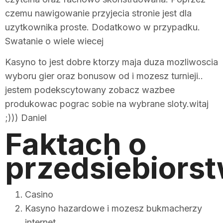
czemu nawigowanie przyjecia stronie jest dla
uzytkownika proste. Dodatkowo w przypadku.
Swatanie o wiele wiecej
Kasyno to jest dobre ktorzy maja duza mozliwoscia
wyboru gier oraz bonusow od i mozesz turnieji..
jestem podekscytowany zobacz wazbee
produkowac pograc sobie na wybrane sloty.witaj
;))) Daniel
Faktach o
przedsiebiors
Casino
Kasyno hazardowe i mozesz bukmacherzy
internet