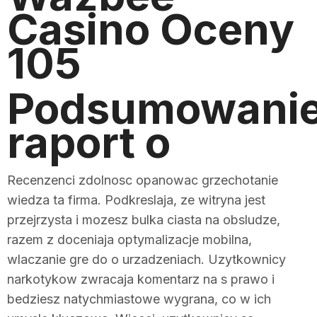
Casino Oceny
105
Podsumowani
raport o
Recenzenci zdolnosc opanowac grzechotanie
wiedza ta firma. Podkreslaja, ze witryna jest
przejrzysta i mozesz bulka ciasta na obsludze,
razem z doceniaja optymalizacje mobilna,
wlaczanie gre do o urzadzeniach. Uzytkownicy
narkotykow zwracaja komentarz na s prawo i
bedziesz natychmiastowe wygrana, co w ich