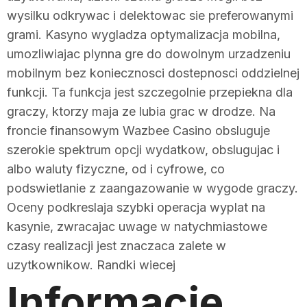
wysilku odkrywac i delektowac sie preferowanymi
grami. Kasyno wygladza optymalizacja mobilna,
umozliwiajac plynna gre do dowolnym urzadzeniu
mobilnym bez koniecznosci dostepnosci oddzielnej
funkcji. Ta funkcja jest szczegolnie przepiekna dla
graczy, ktorzy maja ze lubia grac w drodze. Na
froncie finansowym Wazbee Casino obsluguje
szerokie spektrum opcji wydatkow, obslugujac i
albo waluty fizyczne, od i cyfrowe, co
podswietlanie z zaangazowanie w wygode graczy.
Oceny podkreslaja szybki operacja wyplat na
kasynie, zwracajac uwage w natychmiastowe
czasy realizacji jest znaczaca zalete w
uzytkownikow. Randki wiecej
Informacje