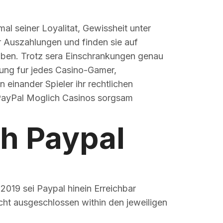
al seiner Loyalitat, Gewissheit unter
er Auszahlungen und finden sie auf
aben. Trotz sera Einschrankungen genau
gung fur jedes Casino-Gamer,
einander Spieler ihr rechtlichen
 PayPal Moglich Casinos sorgsam
ch Paypal
 2019 sei Paypal hinein Erreichbar
icht ausgeschlossen within den jeweiligen