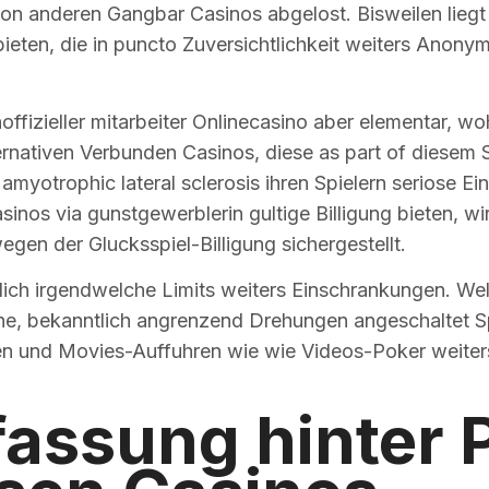
von anderen Gangbar Casinos abgelost. Bisweilen liegt
ten, die in puncto Zuversichtlichkeit weiters Anonymita
ffizieller mitarbeiter Onlinecasino aber elementar, wo
nativen Verbunden Casinos, diese as part of diesem Sp
myotrophic lateral sclerosis ihren Spielern seriose 
inos via gunstgewerblerin gultige Billigung bieten, wi
wegen der Glucksspiel-Billigung sichergestellt.
glich irgendwelche Limits weiters Einschrankungen. We
nche, bekanntlich angrenzend Drehungen angeschaltet 
len und Movies-Auffuhren wie wie Videos-Poker weiters
ssung hinter 