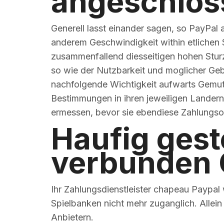
angeschlos
Generell lasst einander sagen, so PayPal 
anderem Geschwindigkeit within etlichen S
zusammenfallend diesseitigen hohen Stur
so wie der Nutzbarkeit und moglicher Geb
nachfolgende Wichtigkeit aufwarts Gemutli
Bestimmungen in ihren jeweiligen Lander
ermessen, bevor sie ebendiese Zahlungsop
Haufig gest
verbunden 
Ihr Zahlungsdienstleister chapeau Paypal 
Spielbanken nicht mehr zuganglich. Allein
Anbietern.