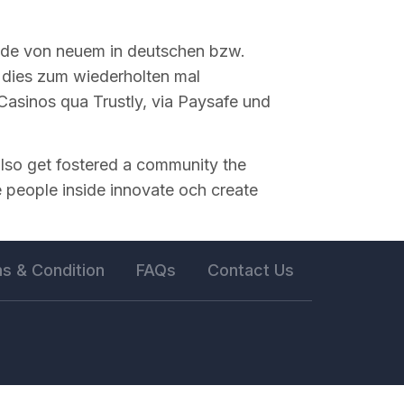
thode von neuem in deutschen bzw.
 dies zum wiederholten mal
Casinos qua Trustly, via Paysafe und
also get fostered a community the
people inside innovate och create
s & Condition
FAQs
Contact Us