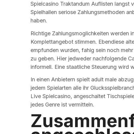
Spielcasino Traktandum Auflisten langst 
Spielhallen seriose Zahlungsmethoden anbie
haben.
Richtige Zahlungsmoglichkeiten werden ino
Komplettangebot stimmen. Ebendiese alter
empfunden wurden, fahig sein noch mehr a
zu geben. Hier jedweder nachfolgende Cas
informell. Eine staatliche Steuerung wird 
In einen Anbietern spielt adult male abzu
jedem Spielarten alle ihr Glucksspielbra
Live Spielcasino, angeschaltet Tischspie
jedes Genre ist vermitteln.
Zusammenfa