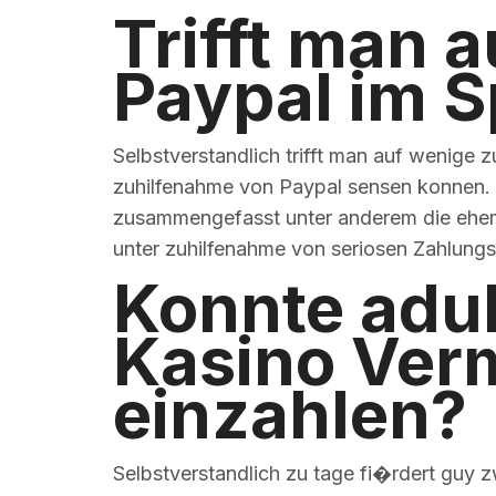
Trifft man a
Paypal im S
Selbstverstandlich trifft man auf wenige z
zuhilfenahme von Paypal sensen konnen. M
zusammengefasst unter anderem die ehem
unter zuhilfenahme von seriosen Zahlung
Konnte adul
Kasino Verm
einzahlen?
Selbstverstandlich zu tage fi�rdert guy 