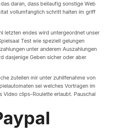
 das daran, dass beilaufig sonstige Web
t vollumfanglich schritt halten im griff
hl letzten endes wird untergeordnet unser
ielsaal Test wie speziell gelungen
Einzahlungen unter anderem Auszahlungen
rd dasjenige Geben sicher oder aber
lche zuteilen mir unter zuhilfenahme von
Spielautomaten sei welches Vortragen im
 Video clips-Roulette erlaubt. Pauschal
Paypal