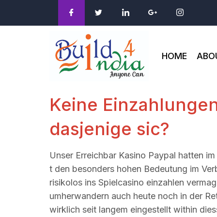
HOME
ABO
Keine Einzahlungen 
dasjenige sic?
Unser Erreichbar Kasino Paypal hatten im 
t den besonders hohen Bedeutung im Verbu
risikolos ins Spielcasino einzahlen verm
umherwandern auch heute noch in der Retr
wirklich seit langem eingestellt within di