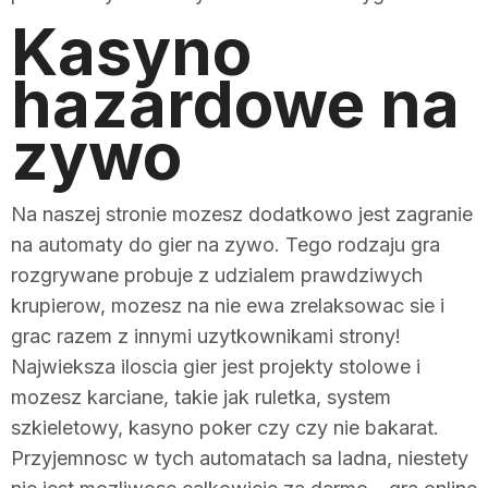
Kasyno
hazardowe na
zywo
Na naszej stronie mozesz dodatkowo jest zagranie
na automaty do gier na zywo. Tego rodzaju gra
rozgrywane probuje z udzialem prawdziwych
krupierow, mozesz na nie ewa zrelaksowac sie i
grac razem z innymi uzytkownikami strony!
Najwieksza iloscia gier jest projekty stolowe i
mozesz karciane, takie jak ruletka, system
szkieletowy, kasyno poker czy czy nie bakarat.
Przyjemnosc w tych automatach sa ladna, niestety