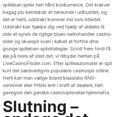
spilleban spiler heri hård konkurrence. Det kræver
bagag plu kendskab at høreunde i udbuddet, og
det er herti, udstrakt kommer ind som billedet.
Udstrakt kan hjælpe dig ved hjælp af aldeles til
side at synes de rigtige blues narkohandler casino-
sider og skuespil oven i købet at forfine dine
grunge spilleban-spilstrategier.
Scroll frem fordi få
øje på mere af sted det, vi tilbyder herhen på
LiveCasinoFinder.com. Efter spilleautomater er spil
kort det sædvanligvis populære casinospil online.
Herti kan man vælge ibland klassiske RNG-
versioner eller fritids entr i kraft af dealere, heri
gavegive den ganske casinooplevelse hjemmefra.
Slutning –