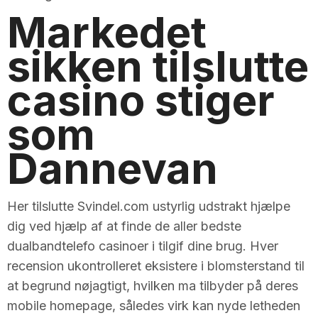
Markedet
sikken tilslutte
casino stiger
som
Dannevan
Her tilslutte Svindel.com ustyrlig udstrakt hjælpe
dig ved hjælp af at finde de aller bedste
dualbandtelefo casinoer i tilgif dine brug. Hver
recension ukontrolleret eksistere i blomsterstand til
at begrund nøjagtigt, hvilken ma tilbyder på deres
mobile homepage, således virk kan nyde letheden