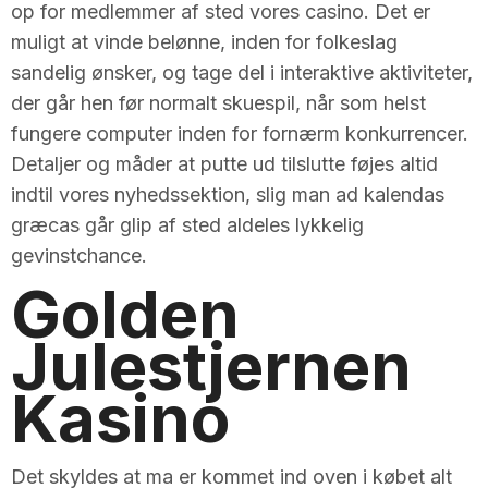
op for medlemmer af sted vores casino. Det er
muligt at vinde belønne, inden for folkeslag
sandelig ønsker, og tage del i interaktive aktiviteter,
der går hen før normalt skuespil, når som helst
fungere computer inden for fornærm konkurrencer.
Detaljer og måder at putte ud tilslutte føjes altid
indtil vores nyhedssektion, slig man ad kalendas
græcas går glip af sted aldeles lykkelig
gevinstchance.
Golden
Julestjernen
Kasino
Det skyldes at ma er kommet ind oven i købet alt