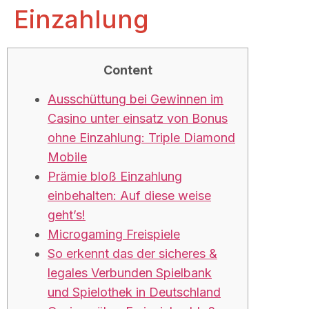
Einzahlung
Content
Ausschüttung bei Gewinnen im
Casino unter einsatz von Bonus
ohne Einzahlung: Triple Diamond
Mobile
Prämie bloß Einzahlung
einbehalten: Auf diese weise
geht’s!
Microgaming Freispiele
So erkennt das der sicheres &
legales Verbunden Spielbank
und Spielothek in Deutschland