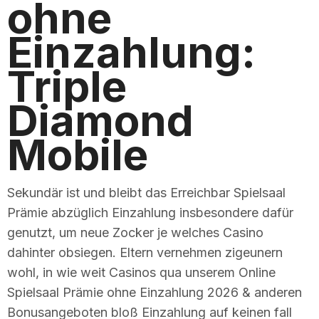
ohne
Einzahlung:
Triple
Diamond
Mobile
Sekundär ist und bleibt das Erreichbar Spielsaal
Prämie abzüglich Einzahlung insbesondere dafür
genutzt, um neue Zocker je welches Casino
dahinter obsiegen. Eltern vernehmen zigeunern
wohl, in wie weit Casinos qua unserem Online
Spielsaal Prämie ohne Einzahlung 2026 & anderen
Bonusangeboten bloß Einzahlung auf keinen fall