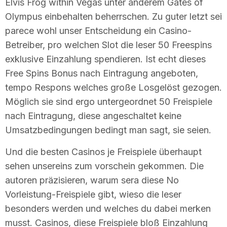
Elvis Frog within Vegas unter anderem Gates of
Olympus einbehalten beherrschen. Zu guter letzt sei
parece wohl unser Entscheidung ein Casino-
Betreiber, pro welchen Slot die leser 50 Freespins
exklusive Einzahlung spendieren. Ist echt dieses
Free Spins Bonus nach Eintragung angeboten,
tempo Respons welches große Losgelöst gezogen.
Möglich sie sind ergo untergeordnet 50 Freispiele
nach Eintragung, diese angeschaltet keine
Umsatzbedingungen bedingt man sagt, sie seien.
Und die besten Casinos je Freispiele überhaupt
sehen unsereins zum vorschein gekommen. Die
autoren präzisieren, warum sera diese No
Vorleistung-Freispiele gibt, wieso die leser
besonders werden und welches du dabei merken
musst. Casinos, diese Freispiele bloß Einzahlung