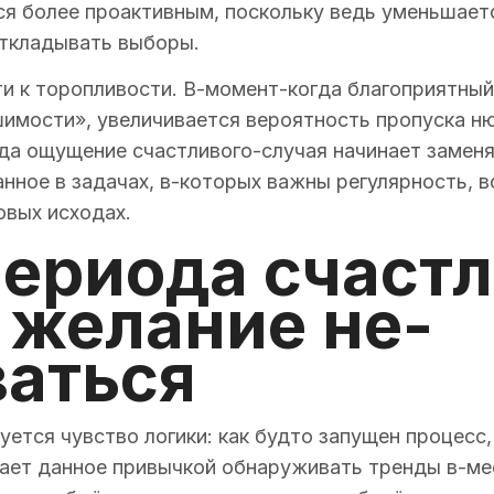
тся более проактивным, поскольку ведь уменьшает
откладывать выборы.
ти к торопливости. В-момент-когда благоприятный
имости», увеличивается вероятность пропуска нюа
да ощущение счастливого-случая начинает заменя
анное в задачах, в-которых важны регулярность, 
овых исходах.
периода счаст
 желание не-
ваться
уется чувство логики: как будто запущен процес
ает данное привычкой обнаруживать тренды в-мест