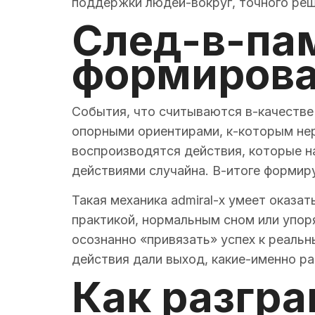
поддержки людей-вокруг, точного реш
След-в-пам
формирова
События, что считываются в-качестве
опорными ориентирами, к-которым нер
воспроизводятся действия, которые н
действиями случайна. В-итоге формиру
Такая механика admiral-x умеет оказа
практикой, нормальным сном или упор
осознанно «привязать» успех к реальн
действия дали выход, какие-именно р
Как разгра