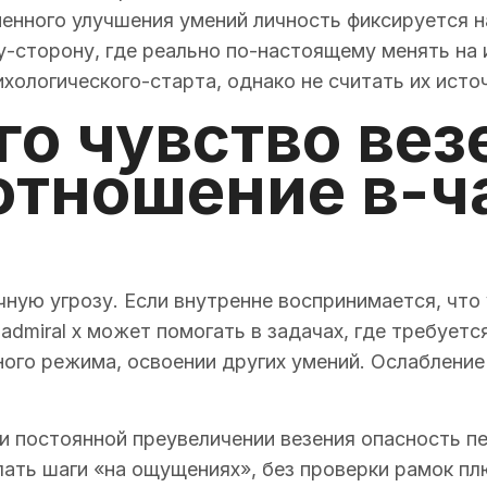
енного улучшения умений личность фиксируется на
ту-сторону, где реально по-настоящему менять на
хологического-старта, однако не считать их ист
го чувство вез
отношение в-ч
ую угрозу. Если внутренне воспринимается, что
admiral x может помогать в задачах, где требуетс
ного режима, освоении других умений. Ослабление
ри постоянной преувеличении везения опасность п
ать шаги «на ощущениях», без проверки рамок пл