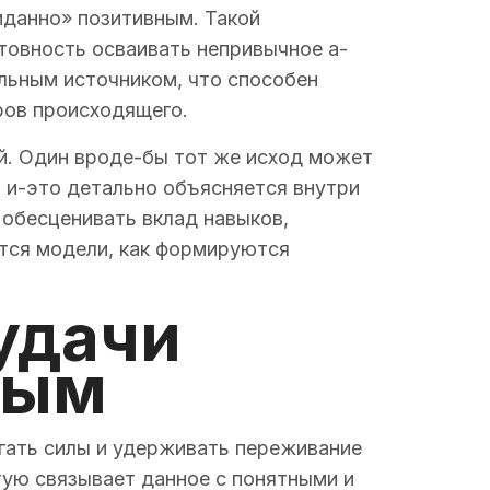
жиданно» позитивным. Такой
отовность осваивать непривычное а-
льным источником, что способен
ров происходящего.
ий. Один вроде-бы тот же исход может
 и-это детально объясняется внутри
 обесценивать вклад навыков,
ются модели, как формируются
удачи
ным
гать силы и удерживать переживание
тую связывает данное с понятными и