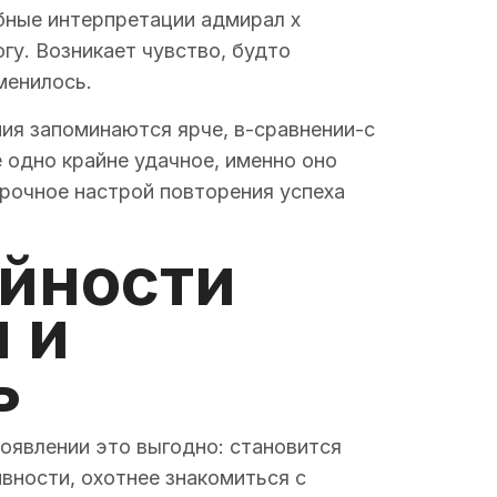
бные интерпретации адмирал х
гу. Возникает чувство, будто
менилось.
ия запоминаются ярче, в-сравнении-с
 одно крайне удачное, именно оно
прочное настрой повторения успеха
айности
 и
ь
оявлении это выгодно: становится
ивности, охотнее знакомиться с