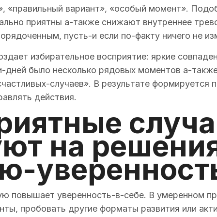
», «правильный вариант», «особый момент». Подо
ально приятны а-также снижают внутреннее трево
орядоченным, пусть-и если по-факту ничего не из
дает избирательное восприятие: яркие совпаден
ми-дней было несколько рядовых моментов а-также
счастливых-случаев». В результате формируется 
равлять действия.
приятные случ
ют на решения
ю-уверенност
ю повышает уверенность-в-себе. В умеренном пр
анты, пробовать другие форматы развития или акт