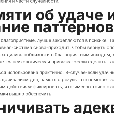
ения и части случайности.
яти об удаче 
ние паттернов
 благоприятные, лучше закрепляются в психике.
вная-система снова-приходит, чтобы вернуть опор
аходились поблизости с благоприятным исходом,
ется психологическая привязка: «если сделать так
ться использована практично. В-случае-если удач
ядочиванием дел, память о результате помогает з
ым действиям: фиксировать, что-именно точно ока
амки вышло обеспечить.
ничивать адек