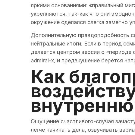
яркими основаниями: «правильный миг
укрепляются, так-как что они эмоцион
окружение сделался слегка заметно уп
Дополнительную правдоподобность соз
нейтральные итоги. Если в период се
делается центром версии о «периоде 
admiral-x, и предвкушение берётся нап
Как благо
воздейству
внутренню
Ощущение счастливого-случая зачасту
легче начинать дела, озвучивать вари