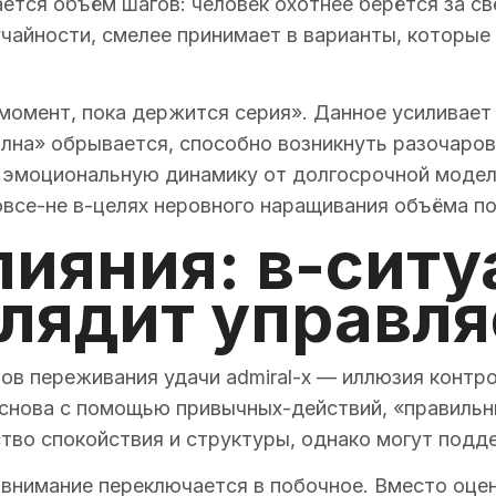
ается объём шагов: человек охотнее берётся за св
учайности, смелее принимает в варианты, которые
момент, пока держится серия». Данное усиливает
олна» обрывается, способно возникнуть разочаро
 эмоциональную динамику от долгосрочной модели
овсе-не в-целях неровного наращивания объёма п
ияния: в-ситу
глядит управл
ов переживания удачи admiral-x — иллюзия контро
снова с помощью привычных-действий, «правильн
ство спокойствия и структуры, однако могут под
 внимание переключается в побочное. Вместо оцен