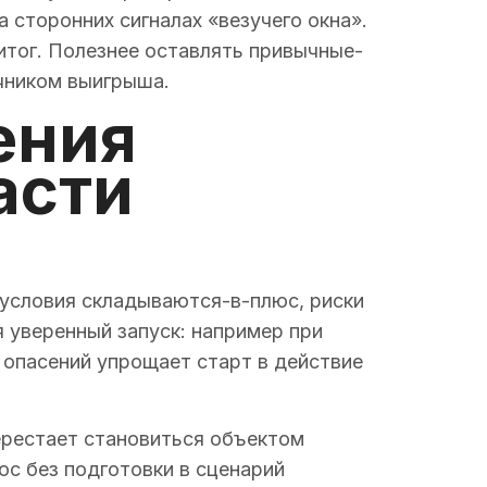
 сторонних сигналах «везучего окна».
 итог. Полезнее оставлять привычные-
очником выигрыша.
ения
асти
 условия складываются-в-плюс, риски
я уверенный запуск: например при
 опасений упрощает старт в действие
ерестает становиться объектом
юс без подготовки в сценарий