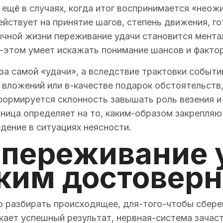
о ещё в случаях, когда итог воспринимается «нео
действует на принятие шагов, степень движения, г
ычной жизни переживание удачи становится мента
-этом умеет искажать понимание шансов и факто
-за самой «удачи», а вследствие трактовки событ
 вложений или в-качестве подарок обстоятельств,
 формируется склонность завышать роль везения и
азница определяет на то, каким-образом закрепля
дение в ситуациях неясности.
 переживание 
аким достовер
 разбирать происходящее, для-того-чтобы сбере
кает успешный результат, нервная-система зачас