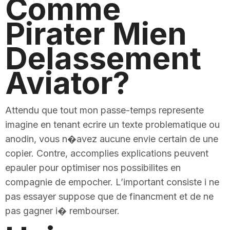
Comme
Pirater Mien
Delassement
Aviator?
Attendu que tout mon passe-temps represente
imagine en tenant ecrire un texte problematique ou
anodin, vous n�avez aucune envie certain de une
copier. Contre, accomplies explications peuvent
epauler pour optimiser nos possibilites en
compagnie de empocher. L’important consiste i ne
pas essayer suppose que de financment et de ne
pas gagner i� rembourser.