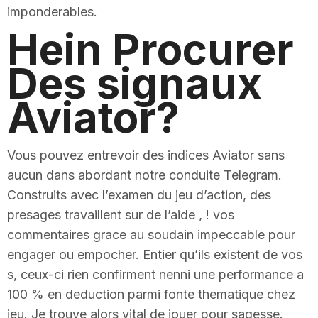
imponderables.
Hein Procurer
Des signaux
Aviator?
Vous pouvez entrevoir des indices Aviator sans
aucun dans abordant notre conduite Telegram.
Construits avec l’examen du jeu d’action, des
presages travaillent sur de l’aide , ! vos
commentaires grace au soudain impeccable pour
engager ou empocher. Entier qu’ils existent de vos
s, ceux-ci rien confirment nenni une performance a
100 % en deduction parmi fonte thematique chez
jeu. Je trouve alors vital de jouer pour sagesse.