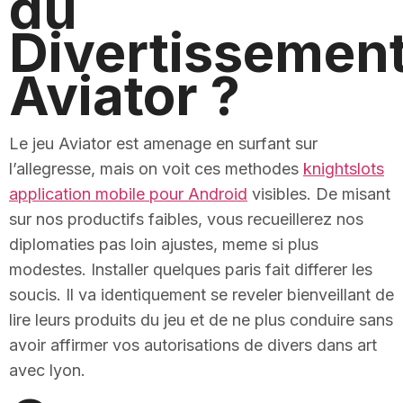
du
Divertissemen
Aviator ?
Le jeu Aviator est amenage en surfant sur
l’allegresse, mais on voit ces methodes
knightslots
application mobile pour Android
visibles. De misant
sur nos productifs faibles, vous recueillerez nos
diplomaties pas loin ajustes, meme si plus
modestes. Installer quelques paris fait differer les
soucis. Il va identiquement se reveler bienveillant de
lire leurs produits du jeu et de ne plus conduire sans
avoir affirmer vos autorisations de divers dans art
avec lyon.