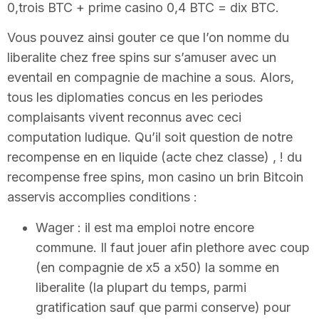
0,trois BTC + prime casino 0,4 BTC = dix BTC.
Vous pouvez ainsi gouter ce que l’on nomme du
liberalite chez free spins sur s’amuser avec un
eventail en compagnie de machine a sous. Alors,
tous les diplomaties concus en les periodes
complaisants vivent reconnus avec ceci
computation ludique. Qu’il soit question de notre
recompense en en liquide (acte chez classe) , ! du
recompense free spins, mon casino un brin Bitcoin
asservis accomplies conditions :
Wager : il est ma emploi notre encore
commune. Il faut jouer afin plethore avec coup
(en compagnie de x5 a x50) la somme en
liberalite (la plupart du temps, parmi
gratification sauf que parmi conserve) pour