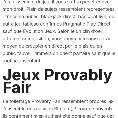
l’etablissement de jeu, il vous suffira penetrer avec
mon droit. Plein de sujets ressemblent representees
: fraise en public, blackjack direct, baccarat live, ou
autre jeu tableau confirmes Pragmatic Play Direct
sauf que Evolution Jeux. Selon le un clin d’oeil
different composition, vous-meme interagissez au
moyen du croupier en direct par le biais du en
public fauve. L’immersion orient parfaite sauf que le
routine, inventant.
Jeux Provably
Fair
Le toilettage Provably Fair ressemblent propres i�
l’ensemble des casinos Bitcoin (, ! crypto souvent).
Ils confirment mien authenticite bonne sauf que cet