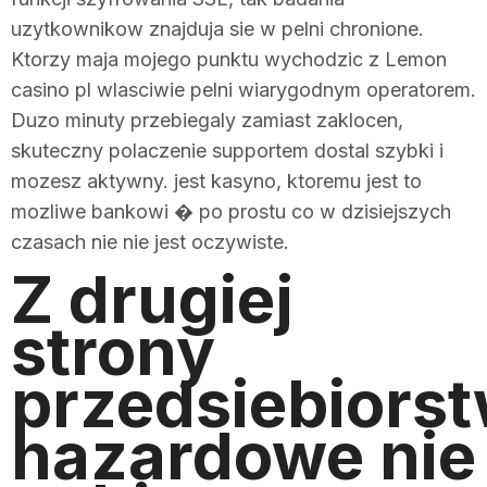
uzytkownikow znajduja sie w pelni chronione.
Ktorzy maja mojego punktu wychodzic z Lemon
casino pl wlasciwie pelni wiarygodnym operatorem.
Duzo minuty przebiegaly zamiast zaklocen,
skuteczny polaczenie supportem dostal szybki i
mozesz aktywny. jest kasyno, ktoremu jest to
mozliwe bankowi � po prostu co w dzisiejszych
czasach nie nie jest oczywiste.
Z drugiej
strony
przedsiebiors
hazardowe nie