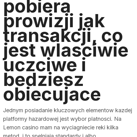
pobiera
prowizji jak
transakcji, co
jest wlasciwie
uczciwe i
bedziesz
obiecujace
Jednym posiadanie kluczowych elementow kazdej
platformy hazardowej jest wybor platnosci. Na
Lemon casino mam na wyciagniecie reki kilka
metod, i to spelniaja standardy i albo