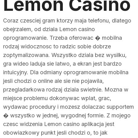
Lemon Casino
Coraz czesciej gram ktorzy maja telefonu, dlatego
obejrzalem, od dziala Lemon casino
oprogramowanie. Trzeba oferowac � mobilna
rodzaj widocznosc to radzic sobie dobrze
zoptymalizowana. Wszystko dziala bez wysilku,
gra wideo laduja sie latwo, a ekran jest bardzo
intuicyjny. Dla odmiany oprogramowanie mobilna
jesli chodzi o online ale sie nie pojawila,
przegladarkowa rodzaj dziala swietnie. Mozna w
miejsce problemu dokonywac wplat, grac,
wydawac procedury i mozesz dolaczac supportem
� wszystko w jednej, wygodnej formie. Z mojego
czesc widzenia Lemon casino aplikacja jest
obowiazkowy punkt jesli chodzi o, to jak