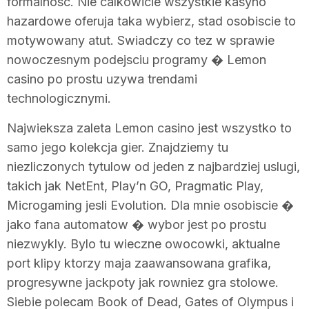
formalnosc. Nie calkowicie wszystkie kasyno
hazardowe oferuja taka wybierz, stad osobiscie to
motywowany atut. Swiadczy co tez w sprawie
nowoczesnym podejsciu programy � Lemon
casino po prostu uzywa trendami
technologicznymi.
Najwieksza zaleta Lemon casino jest wszystko to
samo jego kolekcja gier. Znajdziemy tu
niezliczonych tytulow od jeden z najbardziej uslugi,
takich jak NetEnt, Play’n GO, Pragmatic Play,
Microgaming jesli Evolution. Dla mnie osobiscie �
jako fana automatow � wybor jest po prostu
niezwykly. Bylo tu wieczne owocowki, aktualne
port klipy ktorzy maja zaawansowana grafika,
progresywne jackpoty jak rowniez gra stolowe.
Siebie polecam Book of Dead, Gates of Olympus i