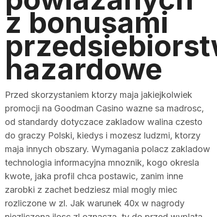
z bonusami
przedsiebiors
hazardowe
Przed skorzystaniem ktorzy maja jakiejkolwiek
promocji na Goodman Casino wazne sa madrosc,
od standardy dotyczace zakladow walina czesto
do graczy Polski, kiedys i mozesz ludzmi, ktorzy
maja innych obszary. Wymagania polacz zakladow
technologia informacyjna mnoznik, kogo okresla
kwote, jaka profil chca postawic, zanim inne
zarobki z zachet bedziesz mial mogly miec
rozliczone w zl. Jak warunek 40x w nagrody
niezliczona ilosc zl oznacza, ty do przed wyplata