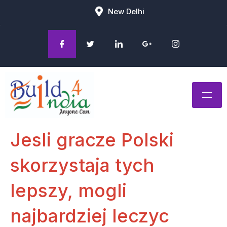
New Delhi
Jesli gracze Polski
skorzystaja tych
lepszy, mogli
najbardziej leczyc