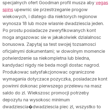
specjalnych ofert Goodman profil musza aby
vegas
spins
upewnic sie przestrzeganie progow
wiekowych, i dlatego dla niektorych regionow
wynosza 18 lub moze wlasnie dwadziescia jeden.
Po prostu posiadacze zweryfikowanych kont
moga angazowac sie w jakakolwiek dzialalnosc
bonusowa. Zapytaj sa test swojej tozsamosci
oficjalnymi dokumentami; w dowolnym momencie
potwierdzenie sa niekompletna lub bledna,
kandydaci nigdy nie beda mogli dostac nagrod.
Produkowac satysfakcjonowac ograniczone
wymagania dotyczace pozyczka, posiadacze kont
powinni dokonac pierwszego przelewu na masz
saldo do zl. Wiekszosc promocji potrzeby
depozytu na wysokosc minimum
dwadziescia�dwadziescia piec zl, wszystko to