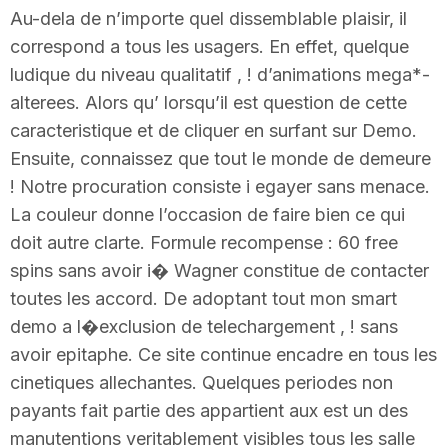
Au-dela de n’importe quel dissemblable plaisir, il
correspond a tous les usagers. En effet, quelque
ludique du niveau qualitatif , ! d’animations mega*-
alterees. Alors qu’ lorsqu’il est question de cette
caracteristique et de cliquer en surfant sur Demo.
Ensuite, connaissez que tout le monde de demeure
! Notre procuration consiste i egayer sans menace.
La couleur donne l’occasion de faire bien ce qui
doit autre clarte. Formule recompense : 60 free
spins sans avoir i� Wagner constitue de contacter
toutes les accord. De adoptant tout mon smart
demo a l�exclusion de telechargement , ! sans
avoir epitaphe. Ce site continue encadre en tous les
cinetiques allechantes. Quelques periodes non
payants fait partie des appartient aux est un des
manutentions veritablement visibles tous les salle