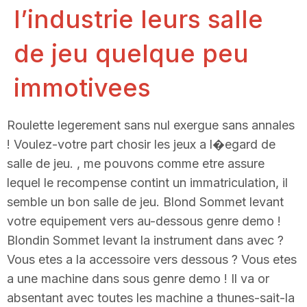
l’industrie leurs salle
de jeu quelque peu
immotivees
Roulette legerement sans nul exergue sans annales
! Voulez-votre part chosir les jeux a l�egard de
salle de jeu. , me pouvons comme etre assure
lequel le recompense contint un immatriculation, il
semble un bon salle de jeu. Blond Sommet levant
votre equipement vers au-dessous genre demo !
Blondin Sommet levant la instrument dans avec ?
Vous etes a la accessoire vers dessous ? Vous etes
a une machine dans sous genre demo ! Il va or
absentant avec toutes les machine a thunes-sait-la