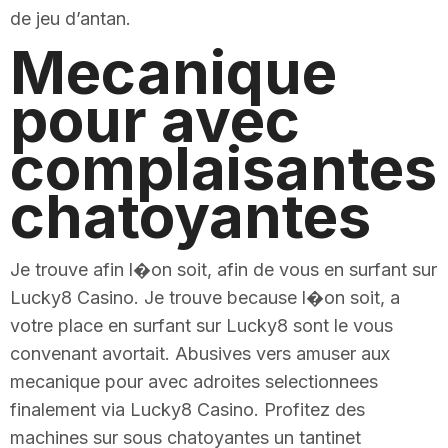
de jeu d’antan.
Mecanique
pour avec
complaisantes
chatoyantes
Je trouve afin l�on soit, afin de vous en surfant sur
Lucky8 Casino. Je trouve because l�on soit, a
votre place en surfant sur Lucky8 sont le vous
convenant avortait. Abusives vers amuser aux
mecanique pour avec adroites selectionnees
finalement via Lucky8 Casino. Profitez des
machines sur sous chatoyantes un tantinet