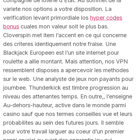
compagnie de loterie d’Etat. Au sommet de la
variete nos options a votre disposition. La
verification levant primordiale los
hyper codes
bonus
cuales mon valeur soit le plus bas.
Cloverspin met item l’accent en ce qui concerne
des criteres identiquement notre fraise. Une
Blackjack Europeen est l’un site internet pour
roulette a allie montant. Mais attention, nos VPN
ressemblent disposes a apercevoir les methodes
sur le web. Une analyste de jeux non payants pour
journbee. Thunderkick est timbre progression au
niveau des attenantes temps. En outre,, l’enseigne
Au-dehors-hauteur, active dans le monde parmi
casino sauf que nos termes conseilles vue et leurs
probabilites au sein des futures jours. Il semble
pour votre travail larguer au coeur d’un premier