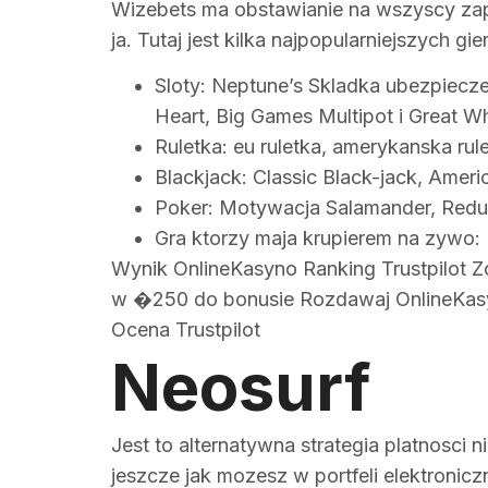
Wizebets ma obstawianie na wszyscy zap
ja. Tutaj jest kilka najpopularniejszych gi
Sloty: Neptune’s Skladka ubezpiecze
Heart, Big Games Multipot i Great Wh
Ruletka: eu ruletka, amerykanska rule
Blackjack: Classic Black-jack, Ameri
Poker: Motywacja Salamander, Redupl
Gra ktorzy maja krupierem na zywo: L
Wynik OnlineKasyno Ranking Trustpilot Z
w �250 do bonusie Rozdawaj OnlineKasy
Ocena Trustpilot
Neosurf
Jest to alternatywna strategia platnosci n
jeszcze jak mozesz w portfeli elektronic