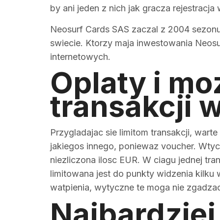
by ani jeden z nich jak gracza rejestrac
Neosurf Cards SAS zaczal z 2004 sezonu n
swiecie. Ktorzy maja inwestowania Neosu
internetowych.
Oplaty i mo
transakcji 
Przygladajac sie limitom transakcji, war
jakiegos innego, poniewaz voucher. Wtycz
niezliczona ilosc EUR. W ciagu jednej t
limitowana jest do punkty widzenia kilku
watpienia, wytyczne te moga nie zgadzac
Najbardziej