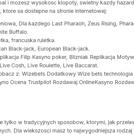
al i mozesz wysokosc klopoty, swietny kazdy hazardz
er, ktore sa dostepne na stronie internetowej:
niowa, Dla kazdego Last Pharaoh, Zeus Rising, Pharaoh
ite Buffalo.
tka, francuska ruletka.
can Black-jack, European Black-jack.
ikacja Filip Kasyno poker, Blizniak Replikacja Moty
ive Cosh, Live Roulette, Live Baccarat.
obacz z: Wizebets Dodatkowy Wize bets technologia 
no Ocena Trustpilot Rozdawaj OnlineKasyno Rozdawaj
ie tylko w tradycyjnych sposobow, ktorymi, jak przelew
znych. Dla wiekszosci masz to najwygodniejsza rodzaj 