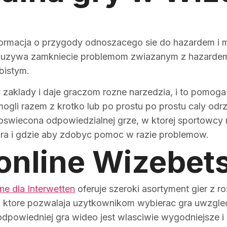
ormacja o przygody odnoszacego sie do hazardem i m
 uzywa zamkniecie problemom zwiazanym z hazardem, 
bistym.
aklady i daje graczom rozne narzedzia, i to pomoga 
li razem z krotko lub po prostu po prostu caly odrz
 poswiecona odpowiedzialnej grze, w ktorej sportowc
ra i gdzie aby zdobyc pomoc w razie problemow.
online Wizebet
e dla Interwetten
oferuje szeroki asortyment gier z r
c, ktore pozwalaja uzytkownikom wybierac gra uwzgledn
powiedniej gra wideo jest wlasciwie wygodniejsze 