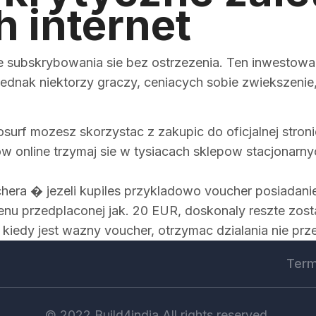
 internet
e subskrybowania sie bez ostrzezenia. Ten inwestowan
ednak niektorzy graczy, ceniacych sobie zwiekszenie
rf mozesz skorzystac z zakupic do oficjalnej stroni
pow online trzymaj sie w tysiacach sklepow stacjonarn
era � jezeli kupiles przykladowo voucher posiadanie
nu przedplaconej jak. 20 EUR, doskonaly reszte zost
o kiedy jest wazny voucher, otrzymac dzialania nie prz
Term
© 2022 Build4india All rights reserved.