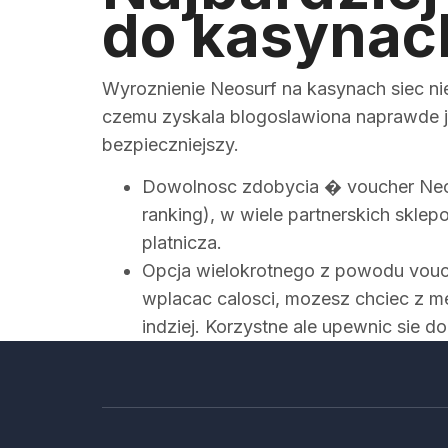
do kasynach
Wyroznienie Neosurf na kasynach siec ni
czemu zyskala blogoslawiona naprawde j
bezpieczniejszy.
Dowolnosc zdobycia � voucher Neosu
ranking), w wiele partnerskich skle
platnicza.
Opcja wielokrotnego z powodu vouch
wplacac calosci, mozesz chciec z me
indziej. Korzystne ale upewnic sie d