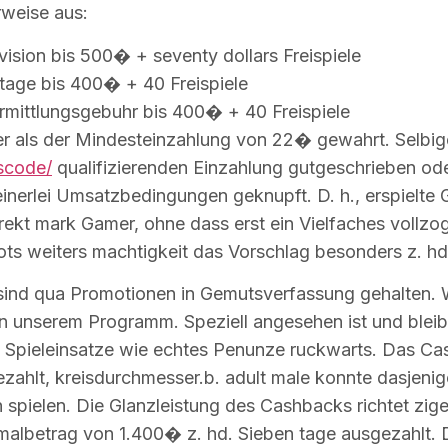
weise aus:
vision bis 500� + seventy dollars Freispiele
tage bis 400� + 40 Freispiele
rmittlungsgebuhr bis 400� + 40 Freispiele
her als der Mindesteinzahlung von 22� gewahrt. Selbig
nscode/
qualifizierenden Einzahlung gutgeschrieben od
nerlei Umsatzbedingungen geknupft. D. h., erspielte 
kt mark Gamer, ohne dass erst ein Vielfaches vollzogen
ots weiters machtigkeit das Vorschlag besonders z. hd
sind qua Promotionen in Gemutsverfassung gehalten. 
in unserem Programm. Speziell angesehen ist und blei
n Spieleinsatze wie echtes Penunze ruckwarts. Das Cash
hlt, kreisdurchmesser.b. adult male konnte dasjeni
spielen. Die Glanzleistung des Cashbacks richtet zige
malbetrag von 1.400� z. hd. Sieben tage ausgezahlt. 