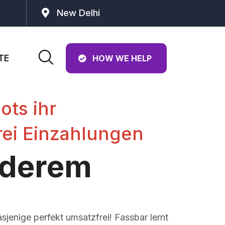
New Delhi
TE
HOW WE HELP
ots ihr
rei Einzahlungen
nderem
jenige perfekt umsatzfrei! Fassbar lernt