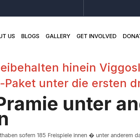
UT US
BLOGS
GALLERY
GET INVOLVED
DONA
eibehalten hinein Viggosl
aket unter die ersten d
 Pramie unter a
n
aben sofern 185 Freispiele innen � unter anderem das