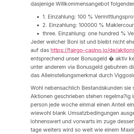
dasjenige Willkommensangebot folgender
1. Einzahlung: 100 % Vermittlungspro
2. Einzahlung: 100000 % Maklercour
three. Einzahlung: one hundred % Ve
Jeder welcher Boni ist und bleibt nicht e
auf das
https://fairgo-casino.io/de/aktio
entsprechend unser Bonusgeld � aktiv kei
unter anderem via Bonusgeld gebuhren dire
das Alleinstellungsmerkmal durch Viggosl
Wohl nebensachlich Bestandskunden sie 
Aktionen geschrieben stehen regelma?ig 
person jede woche einmal einen Anteil ei
wiewohl blank Umsatzbedingungen ausgeza
lohnenswert und vorwarts im zuge dessen 
tage weiters wird so weit wie einem Maxi