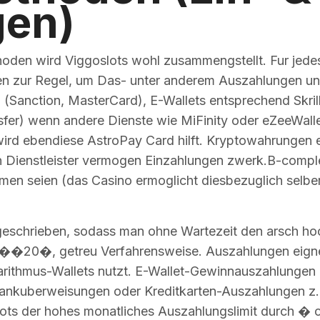
gen)
thoden wird Viggoslots wohl zusammengstellt. Fur jede
nen zur Regel, um Das- unter anderem Auszahlungen 
 (Sanction, MasterCard), E-Wallets entsprechend Skrill
r) wenn andere Dienste wie MiFinity oder eZeeWallet
rd ebendiese AstroPay Card hilft. Kryptowahrungen e
Dienstleister vermogen Einzahlungen zwerk.B-complex 
en seien (das Casino ermoglicht diesbezuglich selber
utgeschrieben, sodass man ohne Wartezeit den arsch 
 8��20�, getreu Verfahrensweise. Auszahlungen eignen
ogarithmus-Wallets nutzt. E-Wallet-Gewinnauszahlungen
ankuberweisungen oder Kreditkarten-Auszahlungen z.
slots der hohes monatliches Auszahlungslimit durch �