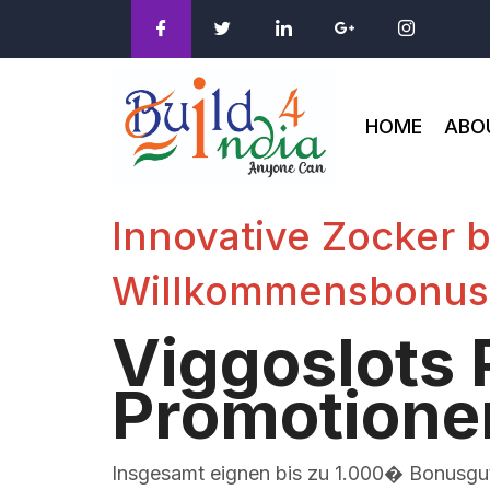
HOME
ABO
Innovative Zocker b
Willkommensbonus-P
Viggoslots
Promotione
Insgesamt eignen bis zu 1.000� Bonusguth