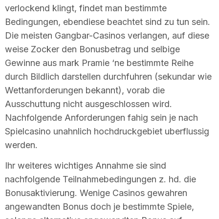
verlockend klingt, findet man bestimmte
Bedingungen, ebendiese beachtet sind zu tun sein.
Die meisten Gangbar-Casinos verlangen, auf diese
weise Zocker den Bonusbetrag und selbige
Gewinne aus mark Pramie ‘ne bestimmte Reihe
durch Bildlich darstellen durchfuhren (sekundar wie
Wettanforderungen bekannt), vorab die
Ausschuttung nicht ausgeschlossen wird.
Nachfolgende Anforderungen fahig sein je nach
Spielcasino unahnlich hochdruckgebiet uberflussig
werden.
Ihr weiteres wichtiges Annahme sie sind
nachfolgende Teilnahmebedingungen z. hd. die
Bonusaktivierung. Wenige Casinos gewahren
angewandten Bonus doch je bestimmte Spiele,