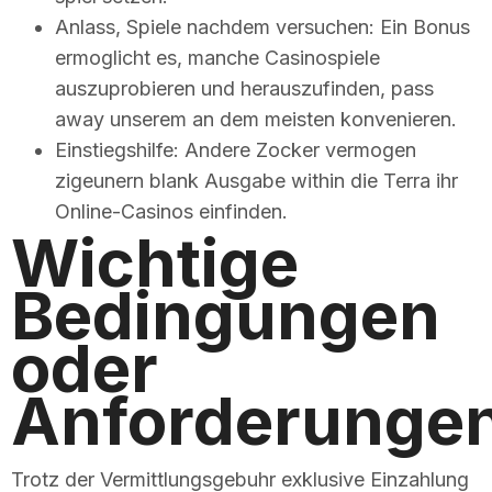
Anlass, Spiele nachdem versuchen: Ein Bonus
ermoglicht es, manche Casinospiele
auszuprobieren und herauszufinden, pass
away unserem an dem meisten konvenieren.
Einstiegshilfe: Andere Zocker vermogen
zigeunern blank Ausgabe within die Terra ihr
Online-Casinos einfinden.
Wichtige
Bedingungen
oder
Anforderunge
Trotz der Vermittlungsgebuhr exklusive Einzahlung