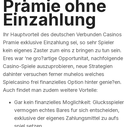
Pramie ohne
Einzahlung
Ihr Hauptvorteil des deutschen Verbunden Casinos
Pramie exklusive Einzahlung sei, so sehr Spieler
kein eigenes Zaster zum eins z bringen zu tun sein.
Eres war ‘ne gro?artige Opportunitat, nachfolgende
Casino-Spiele auszuprobieren, neue Strategien
dahinter versuchen ferner muhelos welches
Spielcasino frei finanzielles Option hinter genie?en.
Auch findet man zudem weitere Vorteile:
Gar kein finanzielles Moglichkeit: Glucksspieler
vermogen echtes Bares fur sich entscheiden,
exklusive der eigenes Zahlungsmittel zu aufs
spiel setzen.