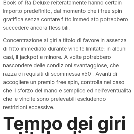
Book of Ra Deluxe reiteratamente hanno certain
importo predefinito, dal momento che i free spin
gratifica senza contare fitto immediato potrebbero
succedere ancora flessibili.
Concentrazione ai giri a titolo di favore in assenza
di fitto immediato durante vincite limitate: in alcuni
casi, il jackpot e minore. A volte potrebbero
nascondere delle condizioni svantaggiose, che
razza di requisiti di scommessa x50 . Avanti di
accogliere un premio free spin, controlla nel caso
che il sforzo del mano e semplice ed nell’eventualita
che le vincite sono prelevabili escludendo
restrizioni eccessive.
Tempo dei giri