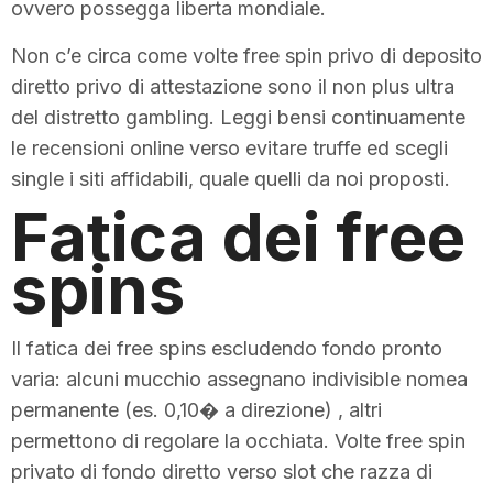
ovvero possegga liberta mondiale.
Non c’e circa come volte free spin privo di deposito
diretto privo di attestazione sono il non plus ultra
del distretto gambling. Leggi bensi continuamente
le recensioni online verso evitare truffe ed scegli
single i siti affidabili, quale quelli da noi proposti.
Fatica dei free
spins
Il fatica dei free spins escludendo fondo pronto
varia: alcuni mucchio assegnano indivisible nomea
permanente (es. 0,10� a direzione) , altri
permettono di regolare la occhiata. Volte free spin
privato di fondo diretto verso slot che razza di