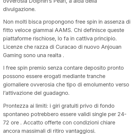
ovverosia Dolphin’s Pearl, a aida della
divulgazione.
Non molti bisca propongono free spin in assenza di
fitto veloce giammai AAMS. Chi definisce queste
piattaforme rischiose, lo fa in cattiva principio.
Licenze che razza di Curacao di nuovo Anjouan
Gaming sono una realta .
I free spin premio senza contare deposito pronto
possono essere erogati mediante tranche
giornaliere ovverosia che tipo di emolumento verso
l’attivazione del guadagno.
Prontezza ai limiti: i giri gratuiti privo di fondo
spontaneo potrebbero essere validi single per 24-
72 ore . Accatto offerte con condizioni chiare
ancora massimali di ritiro vantaggiosi.