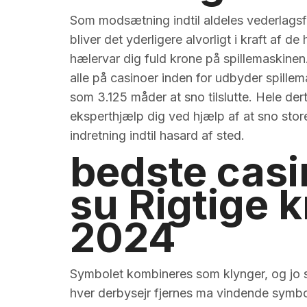
Som modsætning indtil aldeles vederlagsfr
bliver det yderligere alvorligt i kraft af 
hælervar dig fuld krone på spillemaskine
alle på casinoer inden for udbyder spille
som 3.125 måder at sno tilslutte. Hele derti
eksperthjælp dig ved hjælp af at sno stor
indretning indtil hasard af sted.
bedste casi
su Rigtige
2024
Symbolet kombineres som klynger, og jo st
hver derbysejr fjernes ma vindende symbo