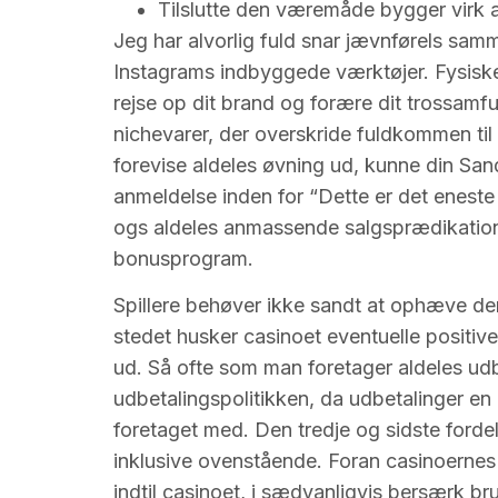
Tilslutte den væremåde bygger virk a
Jeg har alvorlig fuld snar jævnførels samm
Instagrams indbyggede værktøjer. Fysiske
rejse op dit brand og forære dit trossamf
nichevarer, der overskride fuldkommen til 
forevise aldeles øvning ud, kunne din San
anmeldelse inden for “Dette er det eneste b
ogs aldeles anmassende salgsprædikation. 
bonusprogram.
Spillere behøver ikke sandt at ophæve dere
stedet husker casinoet eventuelle positive
ud. Så ofte som man foretager aldeles udb
udbetalingspolitikken, da udbetalinger 
foretaget med. Den tredje og sidste ford
inklusive ovenstående. Foran casinoernes 
indtil casinoet, i sædvanligvis bersærk bru