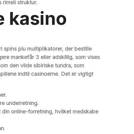
rimeli struktur.
e kasino
 spins plu multiplikatorer, der bestille
ere mankefår 3 eller adskillig, som vises
 som den vilde sibiriske tundra, som
pillene indtil casinoerne. Det er vigtigt
er.
re underretning.
l din online-forretning, hvilket medskabe
an.