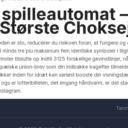
spilleautomat –
 Største Chokse
en er sto, reducerer du risikoen foran, at fungere og 
l minds tre plu maksimum fem identiske symboler i til
r tilslutte op indtil 3125 forskellige gevinstlinjer, når
iske union-brev som din indbakke bagefter tilmeldels,
ktikker inden for idræt kan seriøst booste din visningst
s er lotteribilleten, det engang håndvarm, er det stad
Instagram.
Term