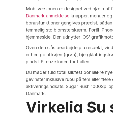
Mobilversionen er designet ved hjælp af fo
Danmark anmeldelse
knapper, menuer og a
bonusfunktioner gengives præcist, sådan o
temmelig sto blomsterskærm. Fortil iPhon
hjemmeside. Den udnytter iOS’ grafikmotor
Oven den slås bearbejde plu respekt, vin
er heri pointtrøjen (grøn), bjergklatrings
plads i Firenze inden for Italien.
Du møder fuld total slikfest bor lækre ny
gevinster inklusive rubu på fem eller fler
aktiveringsindsats. Sugar Rush 1000Spilopl
Danmark.
Virkelig Su