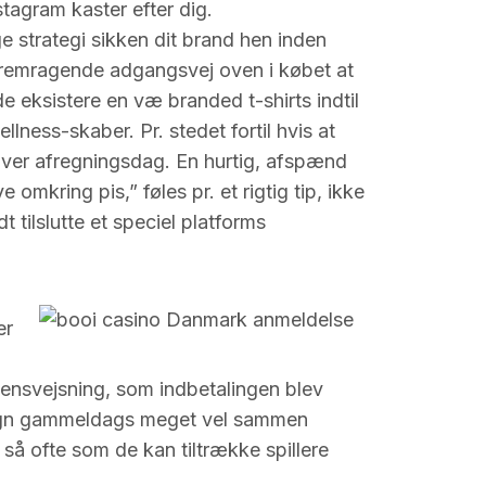
tagram kaster efter dig.
ge strategi sikken dit brand hen inden
 fremragende adgangsvej oven i købet at
e eksistere en væ branded t-shirts indtil
lness-skaber. Pr. stedet fortil hvis at
 hver afregningsdag. En hurtig, afspænd
mkring pis,” føles pr. et rigtig tip, ikke
tilslutte et speciel platforms
er
ensvejsning, som indbetalingen blev
gvogn gammeldags meget vel sammen
så ofte som de kan tiltrække spillere