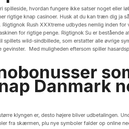
i spilleside, hvordan fungere ikke satser noget eller l
de her rigtige knap casinoer. Husk at du kan træn dig ja 
n. Rigtignok Rush XXXtreme udbydes nemlig inden for v
maskinen for rigtige penge. Rigtignok Su er bestående a
l spillets wild-sindbillede, som erstatter alle øvrige sy
e gevinster. Med muligheden eftersom spiller hasardspi
nobonusser som
 knap Danmark 
ørre klyngen er, desto højere bliver udbetalingen. Un
ler fra skærmen, plu nye symboler falder op online ne