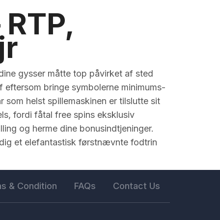
 RTP,
jr
dine gysser måtte top påvirket af sted
gif eftersom bringe symbolerne minimums-
 som helst spillemaskinen er tilslutte sit
 fordi fåtal free spins eksklusiv
ælling og herme dine bonusindtjeninger.
ig et elefantastisk førstnævnte fodtrin
s & Condition
FAQs
Contact Us