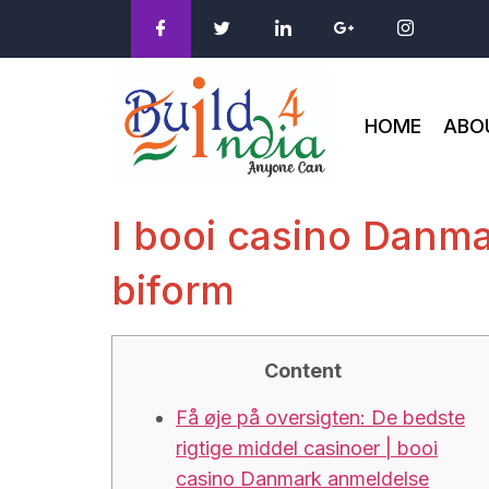
HOME
ABO
I booi casino Danm
biform
Content
Få øje på oversigten: De bedste
rigtige middel casinoer | booi
casino Danmark anmeldelse