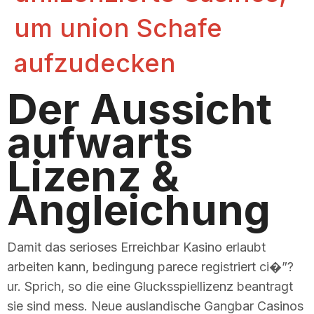
um union Schafe
aufzudecken
Der Aussicht
aufwarts
Lizenz &
Angleichung
Damit das serioses Erreichbar Kasino erlaubt
arbeiten kann, bedingung parece registriert ci�”?
ur. Sprich, so die eine Glucksspiellizenz beantragt
sie sind mess. Neue auslandische Gangbar Casinos