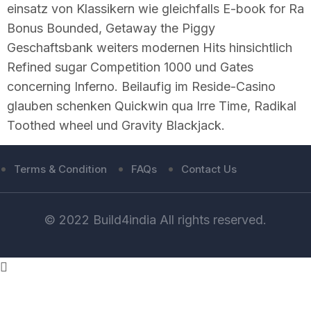
einsatz von Klassikern wie gleichfalls E-book for Ra
Bonus Bounded, Getaway the Piggy
Geschaftsbank weiters modernen Hits hinsichtlich
Refined sugar Competition 1000 und Gates
concerning Inferno. Beilaufig im Reside-Casino
glauben schenken Quickwin qua Irre Time, Radikal
Toothed wheel und Gravity Blackjack.
Terms & Condition
FAQs
Contact Us
© 2022 Build4india All rights reserved.