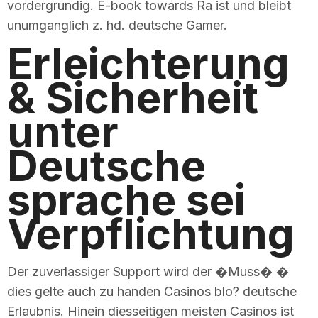
vordergrundig. E-book towards Ra ist und bleibt
unumganglich z. hd. deutsche Gamer.
Erleichterung
& Sicherheit
unter
Deutsche
sprache sei
Verpflichtung
Der zuverlassiger Support wird der �Muss� �
dies gelte auch zu handen Casinos blo? deutsche
Erlaubnis. Hinein diesseitigen meisten Casinos ist