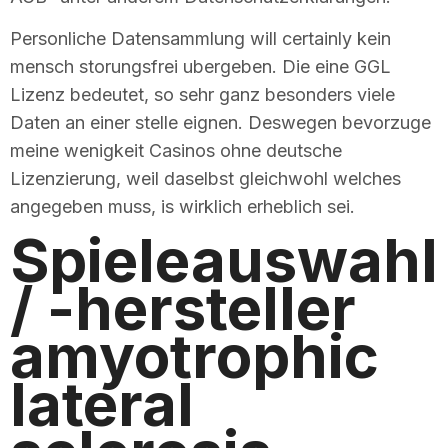
Personliche Datensammlung will certainly kein
mensch storungsfrei ubergeben. Die eine GGL
Lizenz bedeutet, so sehr ganz besonders viele
Daten an einer stelle eignen. Deswegen bevorzuge
meine wenigkeit Casinos ohne deutsche
Lizenzierung, weil daselbst gleichwohl welches
angegeben muss, is wirklich erheblich sei.
Spieleauswahl
/ -hersteller
amyotrophic
lateral