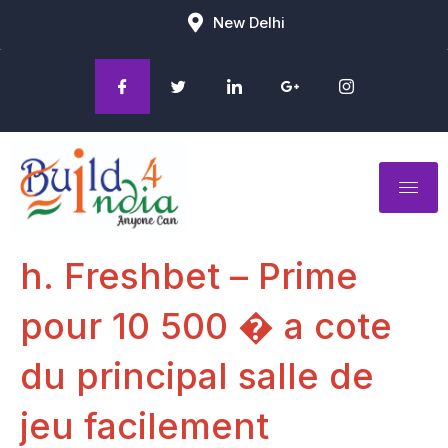
New Delhi
h. Freshbet – Prime
pour 10 500 � a cote
du principal salle de
jeu facilement