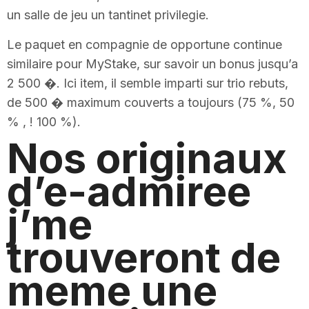
un salle de jeu un tantinet privilegie.
Le paquet en compagnie de opportune continue
similaire pour MyStake, sur savoir un bonus jusqu’a
2 500 �. Ici item, il semble imparti sur trio rebuts,
de 500 � maximum couverts a toujours (75 %, 50
% , ! 100 %).
Nos originaux
d’e-admiree
j’me
trouveront de
meme une