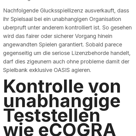
Nachfolgende Glucksspiellizenz ausverkauft, dass
ihr Spielsaal bei ein unabhangigen Organisation
uberpruft unter anderem kontrolliert ist. So gesehen
wird das fairer oder sicherer Vorgang hinein
angewandten Spielen garantiert. Sobald parece
gegenseitig um die seriose Lizenzbehorde handelt,
darf dies zigeunern auch ohne probleme damit der
Spielbank exklusive OASIS agieren.
Kontrolle von
unabhangige
Teststellen
wie eCOGRA