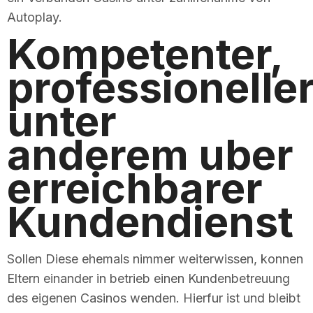
Autoplay.
Kompetenter,
professionelle
unter
anderem uber
erreichbarer
Kundendienst
Sollen Diese ehemals nimmer weiterwissen, konnen
Eltern einander in betrieb einen Kundenbetreuung
des eigenen Casinos wenden. Hierfur ist und bleibt