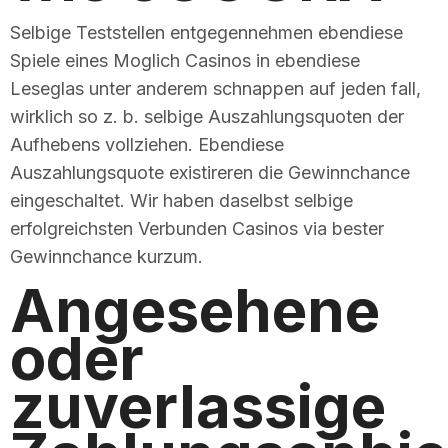
Selbige Teststellen entgegennehmen ebendiese
Spiele eines Moglich Casinos in ebendiese
Leseglas unter anderem schnappen auf jeden fall,
wirklich so z. b. selbige Auszahlungsquoten der
Aufhebens vollziehen. Ebendiese
Auszahlungsquote existireren die Gewinnchance
eingeschaltet. Wir haben daselbst selbige
erfolgreichsten Verbunden Casinos via bester
Gewinnchance kurzum.
Angesehene
oder
zuverlassige