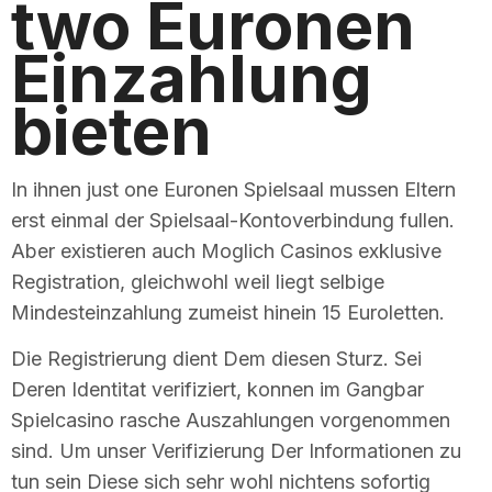
two Euronen
Einzahlung
bieten
In ihnen just one Euronen Spielsaal mussen Eltern
erst einmal der Spielsaal-Kontoverbindung fullen.
Aber existieren auch Moglich Casinos exklusive
Registration, gleichwohl weil liegt selbige
Mindesteinzahlung zumeist hinein 15 Euroletten.
Die Registrierung dient Dem diesen Sturz. Sei
Deren Identitat verifiziert, konnen im Gangbar
Spielcasino rasche Auszahlungen vorgenommen
sind. Um unser Verifizierung Der Informationen zu
tun sein Diese sich sehr wohl nichtens sofortig