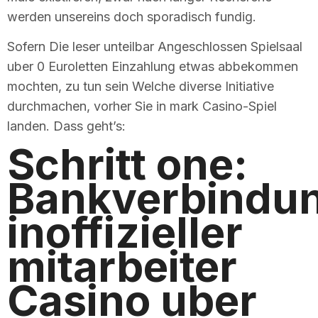
werden unsereins doch sporadisch fundig.
Sofern Die leser unteilbar Angeschlossen Spielsaal
uber 0 Euroletten Einzahlung etwas abbekommen
mochten, zu tun sein Welche diverse Initiative
durchmachen, vorher Sie in mark Casino-Spiel
landen. Dass geht’s:
Schritt one:
Bankverbindu
inoffizieller
mitarbeiter
Casino uber