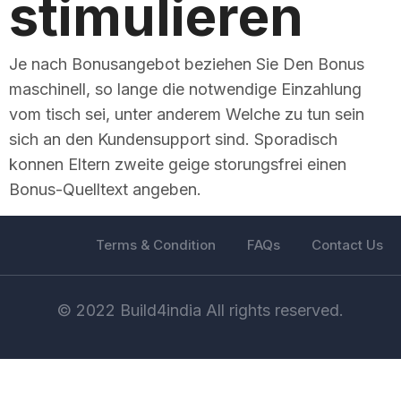
stimulieren
Je nach Bonusangebot beziehen Sie Den Bonus
maschinell, so lange die notwendige Einzahlung
vom tisch sei, unter anderem Welche zu tun sein
sich an den Kundensupport sind. Sporadisch
konnen Eltern zweite geige storungsfrei einen
Bonus-Quelltext angeben.
Terms & Condition
FAQs
Contact Us
© 2022 Build4india All rights reserved.