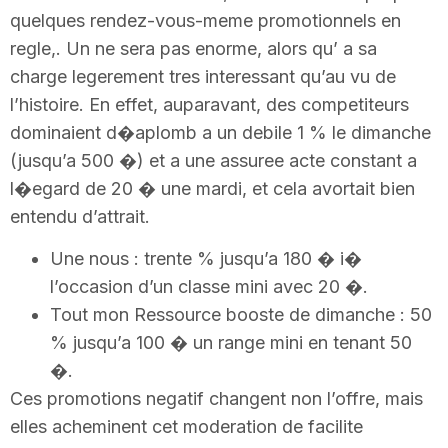
quelques rendez-vous-meme promotionnels en
regle,. Un ne sera pas enorme, alors qu’ a sa
charge legerement tres interessant qu’au vu de
l’histoire. En effet, auparavant, des competiteurs
dominaient d�aplomb a un debile 1 % le dimanche
(jusqu’a 500 �) et a une assuree acte constant a
l�egard de 20 � une mardi, et cela avortait bien
entendu d’attrait.
Une nous : trente % jusqu’a 180 � i�
l’occasion d’un classe mini avec 20 �.
Tout mon Ressource booste de dimanche : 50
% jusqu’a 100 � un range mini en tenant 50
�.
Ces promotions negatif changent non l’offre, mais
elles acheminent cet moderation de facilite