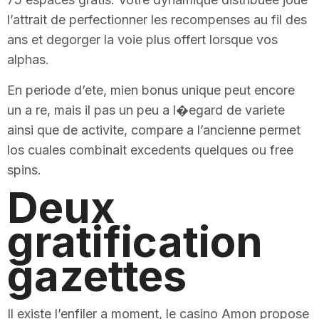
l’attrait de perfectionner les recompenses au fil des
ans et degorger la voie plus offert lorsque vos
alphas.
En periode d’ete, mien bonus unique peut encore
un a re, mais il pas un peu a l�egard de variete
ainsi que de activite, compare a l’ancienne permet
los cuales combinait excedents quelques ou free
spins.
Deux
gratification
gazettes
Il existe l’enfiler a moment, le casino Amon propose