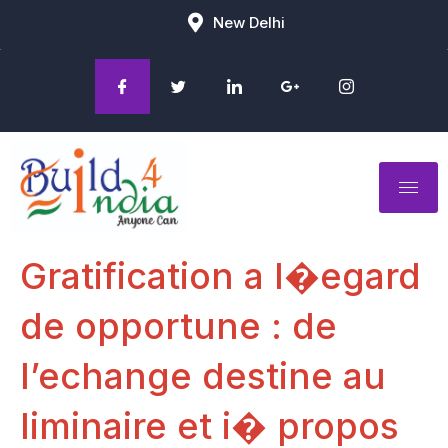
New Delhi
Gratification a l�egard
de opportune : de
l’echange destine au
liminaire et i� propos