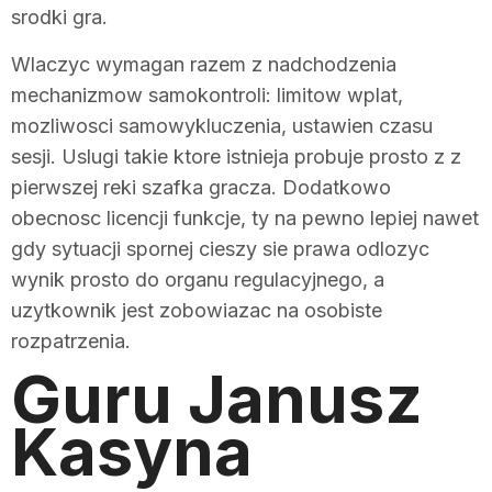
srodki gra.
Wlaczyc wymagan razem z nadchodzenia
mechanizmow samokontroli: limitow wplat,
mozliwosci samowykluczenia, ustawien czasu
sesji. Uslugi takie ktore istnieja probuje prosto z z
pierwszej reki szafka gracza. Dodatkowo
obecnosc licencji funkcje, ty na pewno lepiej nawet
gdy sytuacji spornej cieszy sie prawa odlozyc
wynik prosto do organu regulacyjnego, a
uzytkownik jest zobowiazac na osobiste
rozpatrzenia.
Guru Janusz
Kasyna