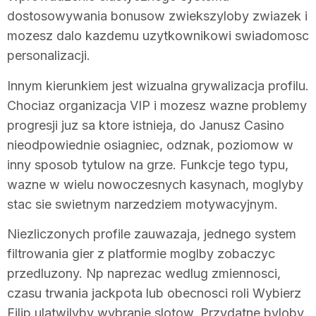
dostosowywania bonusow zwiekszyloby zwiazek i
mozesz dalo kazdemu uzytkownikowi swiadomosc
personalizacji.
Innym kierunkiem jest wizualna grywalizacja profilu.
Chociaz organizacja VIP i mozesz wazne problemy
progresji juz sa ktore istnieja, do Janusz Casino
nieodpowiednie osiagniec, odznak, poziomow w
inny sposob tytulow na grze. Funkcje tego typu,
wazne w wielu nowoczesnych kasynach, moglyby
stac sie swietnym narzedziem motywacyjnym.
Niezliczonych profile zauwazaja, jednego system
filtrowania gier z platformie moglby zobaczyc
przedluzony. Np naprezac wedlug zmiennosci,
czasu trwania jackpota lub obecnosci roli Wybierz
Filip ulatwilyby wybranie slotow. Przydatne byloby