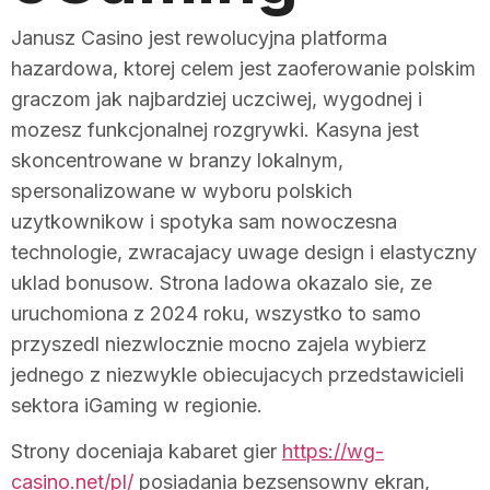
Janusz Casino jest rewolucyjna platforma
hazardowa, ktorej celem jest zaoferowanie polskim
graczom jak najbardziej uczciwej, wygodnej i
mozesz funkcjonalnej rozgrywki. Kasyna jest
skoncentrowane w branzy lokalnym,
spersonalizowane w wyboru polskich
uzytkownikow i spotyka sam nowoczesna
technologie, zwracajacy uwage design i elastyczny
uklad bonusow. Strona ladowa okazalo sie, ze
uruchomiona z 2024 roku, wszystko to samo
przyszedl niezwlocznie mocno zajela wybierz
jednego z niezwykle obiecujacych przedstawicieli
sektora iGaming w regionie.
Strony doceniaja kabaret gier
https://wg-
casino.net/pl/
posiadania bezsensowny ekran,