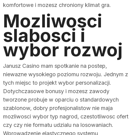
komfortowe i mozesz chroniony klimat gra.
Mozliwosci
slabosci i
wybor rozwoj
Janusz Casino mam spotkanie na postep,
niewazne wysokiego poziomu rozwoju. Jednym z
tych miejsc to projekt wybor personalizacji.
Dotychczasowe bonusy i mozesz zawody
tworzone probuje w oparciu o standardowych
szablonow, dobry profesjonalistow nie maja
mozliwosci wybor typ nagrod, czestotliwosc ofert
czy czy nie formatu udzialu na losowaniach.
Wprowadzenie elastycznego systemu