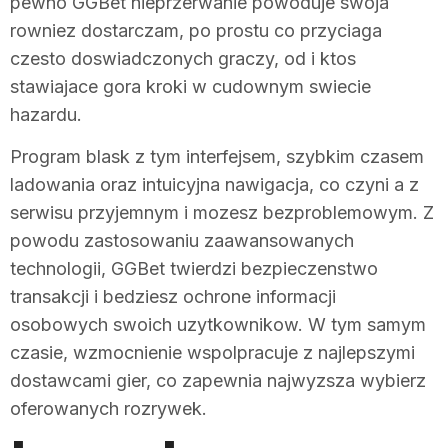
pewno GGBet nieprzerwanie powoduje swoja
rowniez dostarczam, po prostu co przyciaga
czesto doswiadczonych graczy, od i ktos
stawiajace gora kroki w cudownym swiecie
hazardu.
Program blask z tym interfejsem, szybkim czasem
ladowania oraz intuicyjna nawigacja, co czyni a z
serwisu przyjemnym i mozesz bezproblemowym. Z
powodu zastosowaniu zaawansowanych
technologii, GGBet twierdzi bezpieczenstwo
transakcji i bedziesz ochrone informacji
osobowych swoich uzytkownikow. W tym samym
czasie, wzmocnienie wspolpracuje z najlepszymi
dostawcami gier, co zapewnia najwyzsza wybierz
oferowanych rozrywek.