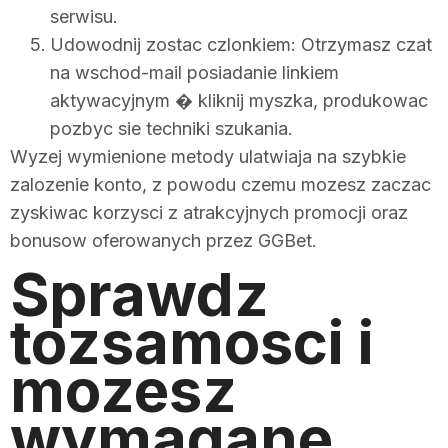
serwisu.
Udowodnij zostac czlonkiem: Otrzymasz czat
na wschod-mail posiadanie linkiem
aktywacyjnym � kliknij myszka, produkowac
pozbyc sie techniki szukania.
Wyzej wymienione metody ulatwiaja na szybkie
zalozenie konto, z powodu czemu mozesz zaczac
zyskiwac korzysci z atrakcyjnych promocji oraz
bonusow oferowanych przez GGBet.
Sprawdz
tozsamosci i
mozesz
wymagane