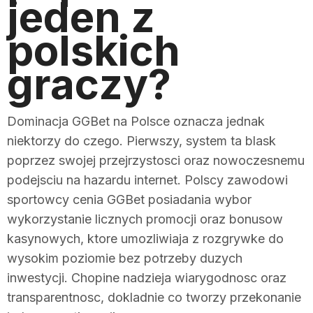
jeden z
polskich
graczy?
Dominacja GGBet na Polsce oznacza jednak
niektorzy do czego. Pierwszy, system ta blask
poprzez swojej przejrzystosci oraz nowoczesnemu
podejsciu na hazardu internet. Polscy zawodowi
sportowcy cenia GGBet posiadania wybor
wykorzystanie licznych promocji oraz bonusow
kasynowych, ktore umozliwiaja z rozgrywke do
wysokim poziomie bez potrzeby duzych
inwestycji. Chopine nadzieja wiarygodnosc oraz
transparentnosc, dokladnie co tworzy przekonanie