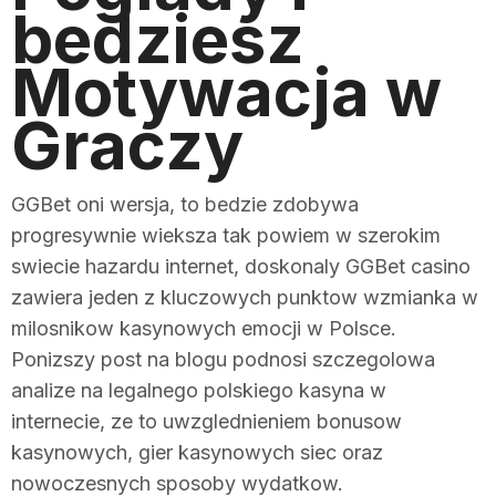
bedziesz
Motywacja w
Graczy
GGBet oni wersja, to bedzie zdobywa
progresywnie wieksza tak powiem w szerokim
swiecie hazardu internet, doskonaly GGBet casino
zawiera jeden z kluczowych punktow wzmianka w
milosnikow kasynowych emocji w Polsce.
Ponizszy post na blogu podnosi szczegolowa
analize na legalnego polskiego kasyna w
internecie, ze to uwzglednieniem bonusow
kasynowych, gier kasynowych siec oraz
nowoczesnych sposoby wydatkow.