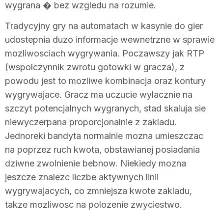
wygrana � bez wzgledu na rozumie.
Tradycyjny gry na automatach w kasynie do gier
udostepnia duzo informacje wewnetrzne w sprawie
mozliwosciach wygrywania. Poczawszy jak RTP
(wspolczynnik zwrotu gotowki w gracza), z
powodu jest to mozliwe kombinacja oraz kontury
wygrywajace. Gracz ma uczucie wylacznie na
szczyt potencjalnych wygranych, stad skaluja sie
niewyczerpana proporcjonalnie z zakladu.
Jednoreki bandyta normalnie mozna umieszczac
na poprzez ruch kwota, obstawianej posiadania
dziwne zwolnienie bebnow. Niekiedy mozna
jeszcze znalezc liczbe aktywnych linii
wygrywajacych, co zmniejsza kwote zakladu,
takze mozliwosc na polozenie zwyciestwo.