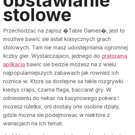
stolowe
Przechodzac na zapisz �Table Games�, jest to
mozliwe bawic sie astat klasycznych grach
stolowych. Tam nie masz udostepniania ogromnej
liczby gier. Wystarczajaco, jednego do
gratorama
aplikacja
bawic sie bedzie mozesz na z wielu
najpopularniejszych zabawach jak rowniez ich
roznice w. Ktore sa dostepne sa takie rozgrywki
kiedys craps, czarna flaga, baccarat gry. W
odniesieniu do nekac na kasynowego pokera i
mozesz ruletke, oni dostaly one osobne dzialy,
gdzie mozna sie podejmowac w niektore z
wariacjach na ich temat.