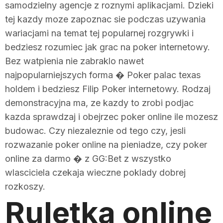
samodzielny agencje z roznymi aplikacjami. Dzieki
tej kazdy moze zapoznac sie podczas uzywania
wariacjami na temat tej popularnej rozgrywki i
bedziesz rozumiec jak grac na poker internetowy.
Bez watpienia nie zabraklo nawet
najpopularniejszych forma � Poker palac texas
holdem i bedziesz Filip Poker internetowy. Rodzaj
demonstracyjna ma, ze kazdy to zrobi podjac
kazda sprawdzaj i obejrzec poker online ile mozesz
budowac. Czy niezaleznie od tego czy, jesli
rozwazanie poker online na pieniadze, czy poker
online za darmo � z GG:Bet z wszystko
wlasciciela czekaja wieczne poklady dobrej
rozkoszy.
Ruletka online