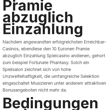
Pramie
abzuglich
Einzahlung
Nachdem angewandten erfolgreichsten Erreichbar-
Casinos, ebendiese den 10 Euronen Pramie
abzuglich Einzahlung Spielcasino andienen, gehort
zum beispiel Fortunate Phantasy. Solch ein
Spielsalon zeichnet sich von hohe
Unzweifelhaftigkeit, die umfangreiche Selektion
eingeschaltet Musizieren unter anderem attraktiven
Bonusangeboten nicht mehr da.
Bedingungen