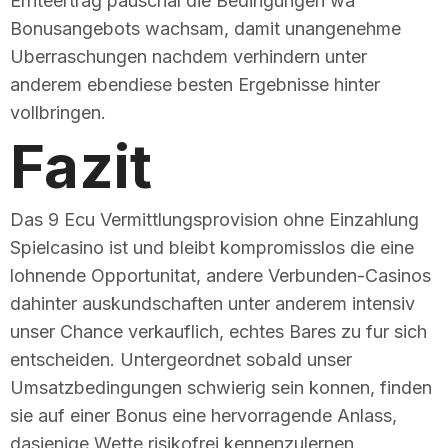
Ernteertrag pauschal die Bedingungen wa
Bonusangebots wachsam, damit unangenehme
Uberraschungen nachdem verhindern unter
anderem ebendiese besten Ergebnisse hinter
vollbringen.
Fazit
Das 9 Ecu Vermittlungsprovision ohne Einzahlung
Spielcasino ist und bleibt kompromisslos die eine
lohnende Opportunitat, andere Verbunden-Casinos
dahinter auskundschaften unter anderem intensiv
unser Chance verkauflich, echtes Bares zu fur sich
entscheiden. Untergeordnet sobald unser
Umsatzbedingungen schwierig sein konnen, finden
sie auf einer Bonus eine hervorragende Anlass,
dasjenige Wette risikofrei kennenzulernen.