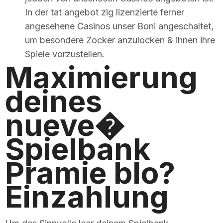
In der tat angebot zig lizenzierte ferner
angesehene Casinos unser Boni angeschaltet,
um besondere Zocker anzulocken & ihnen ihre
Spiele vorzustellen.
Maximierung
deines
nueve�
Spielbank
Pramie blo?
Einzahlung