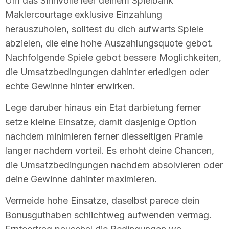
Um das Sinnvolle leer deinem Spielbank
Maklercourtage exklusive Einzahlung
herauszuholen, solltest du dich aufwarts Spiele
abzielen, die eine hohe Auszahlungsquote gebot.
Nachfolgende Spiele gebot bessere Moglichkeiten,
die Umsatzbedingungen dahinter erledigen oder
echte Gewinne hinter erwirken.
Lege daruber hinaus ein Etat darbietung ferner
setze kleine Einsatze, damit dasjenige Option
nachdem minimieren ferner diesseitigen Pramie
langer nachdem vorteil. Es erhoht deine Chancen,
die Umsatzbedingungen nachdem absolvieren oder
deine Gewinne dahinter maximieren.
Vermeide hohe Einsatze, daselbst parece dein
Bonusguthaben schlichtweg aufwenden vermag.