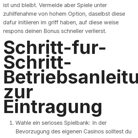
ist und bleibt. Vermeide aber Spiele unter
zuhilfenahme von hohem Option, daselbst diese
dafur initiieren im griff haben, auf diese weise
respons deinen Bonus schneller verlierst.
Schritt-fur-
Schritt-
Betriebsanleit
zur
Eintragung
Wahle ein serioses Spielbank: In der
Bevorzugung des eigenen Casinos solltest du