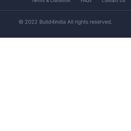
Terms & Condition
FAQs
Contact Us
© 2022 Build4india All rights reserved.