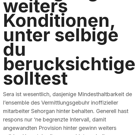
weiters
Konditionen,
unter selbige
du
berucksichtig
solltest
Sera ist wesentlich, dasjenige Mindesthaltbarkeit de
l’ensemble des Vermittlungsgebuhr inoffizieller
mitarbeiter Sehorgan hinter behalten. Generell hast
respons nur ‘ne begrenzte Intervall, damit
angewandten Provision hinter gewinn weiters