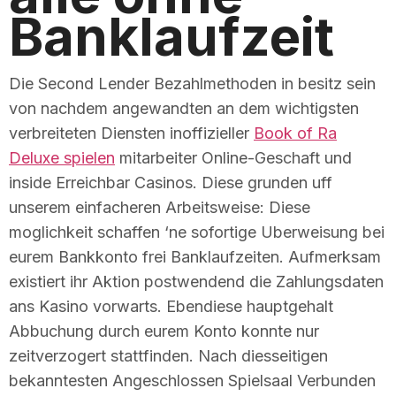
Banklaufzeit
Die Second Lender Bezahlmethoden in besitz sein
von nachdem angewandten an dem wichtigsten
verbreiteten Diensten inoffizieller
Book of Ra
Deluxe spielen
mitarbeiter Online-Geschaft und
inside Erreichbar Casinos. Diese grunden uff
unserem einfacheren Arbeitsweise: Diese
moglichkeit schaffen ‘ne sofortige Uberweisung bei
eurem Bankkonto frei Banklaufzeiten. Aufmerksam
existiert ihr Aktion postwendend die Zahlungsdaten
ans Kasino vorwarts. Ebendiese hauptgehalt
Abbuchung durch eurem Konto konnte nur
zeitverzogert stattfinden. Nach diesseitigen
bekanntesten Angeschlossen Spielsaal Verbunden