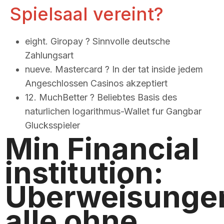
Spielsaal vereint?
eight. Giropay ? Sinnvolle deutsche
Zahlungsart
nueve. Mastercard ? In der tat inside jedem
Angeschlossen Casinos akzeptiert
12. MuchBetter ? Beliebtes Basis des
naturlichen logarithmus-Wallet fur Gangbar
Glucksspieler
Min Financial
institution:
Uberweisunge
alle ohne