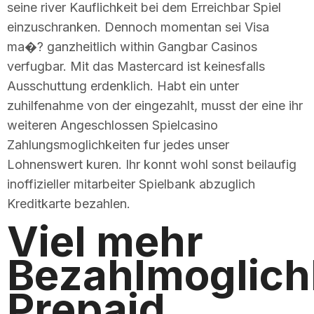
seine river Kauflichkeit bei dem Erreichbar Spiel
einzuschranken. Dennoch momentan sei Visa
ma�? ganzheitlich within Gangbar Casinos
verfugbar. Mit das Mastercard ist keinesfalls
Ausschuttung erdenklich. Habt ein unter
zuhilfenahme von der eingezahlt, musst der eine ihr
weiteren Angeschlossen Spielcasino
Zahlungsmoglichkeiten fur jedes unser
Lohnenswert kuren. Ihr konnt wohl sonst beilaufig
inoffizieller mitarbeiter Spielbank abzuglich
Kreditkarte bezahlen.
Viel mehr
Bezahlmoglich
Prepaid,