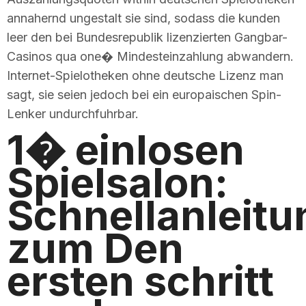
annahernd ungestalt sie sind, sodass die kunden
leer den bei Bundesrepublik lizenzierten Gangbar-
Casinos qua one� Mindesteinzahlung abwandern.
Internet-Spielotheken ohne deutsche Lizenz man
sagt, sie seien jedoch bei ein europaischen Spin-
Lenker undurchfuhrbar.
1� einlosen
Spielsalon:
Schnellanleitu
zum Den
ersten schritt