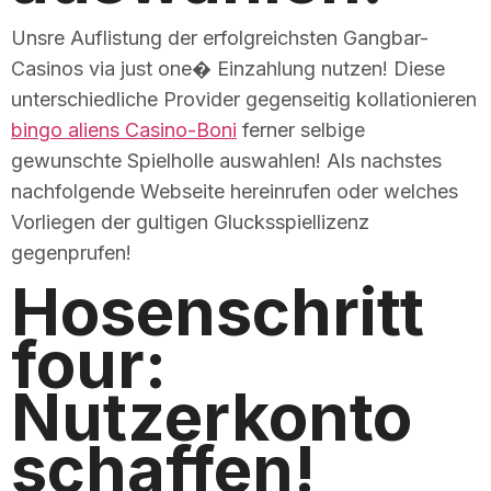
Unsre Auflistung der erfolgreichsten Gangbar-
Casinos via just one� Einzahlung nutzen! Diese
unterschiedliche Provider gegenseitig kollationieren
bingo aliens Casino-Boni
ferner selbige
gewunschte Spielholle auswahlen! Als nachstes
nachfolgende Webseite hereinrufen oder welches
Vorliegen der gultigen Glucksspiellizenz
gegenprufen!
Hosenschritt
four:
Nutzerkonto
schaffen!