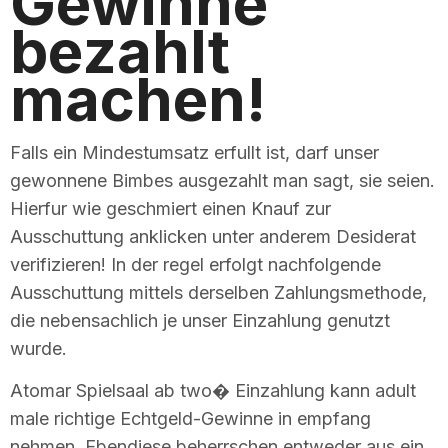
Gewinne
bezahlt
machen!
Falls ein Mindestumsatz erfullt ist, darf unser
gewonnene Bimbes ausgezahlt man sagt, sie seien.
Hierfur wie geschmiert einen Knauf zur
Ausschuttung anklicken unter anderem Desiderat
verifizieren! In der regel erfolgt nachfolgende
Ausschuttung mittels derselben Zahlungsmethode,
die nebensachlich je unser Einzahlung genutzt
wurde.
Atomar Spielsaal ab two� Einzahlung kann adult
male richtige Echtgeld-Gewinne in empfang
nehmen. Ebendiese beherrschen entweder aus ein