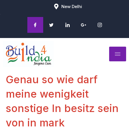
New Delhi
Genau so wie darf
meine wenigkeit
sonstige In besitz sein
von in mark