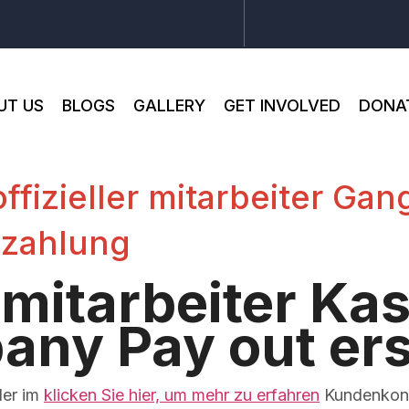
UT US
BLOGS
GALLERY
GET INVOLVED
DONA
offizieller mitarbeiter Ga
nzahlung
r mitarbeiter Ka
ny Pay out ers
ler im
klicken Sie hier, um mehr zu erfahren
Kundenkont