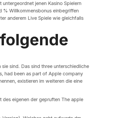
t untergeordnet jenen Kasino Spielern
red % Willkommensbonus einbegriffen
er anderem Live Spiele wie gleichfalls
 folgende
ie sind. Das sind three unterschiedliche
ss, had been as part of Apple company
ennen, existieren im weiteren die eine
t des eigenen der gepruften The apple