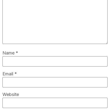
Name
*
Email
*
Website