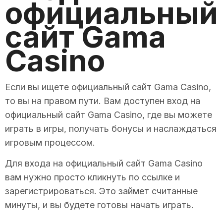
официальный
сайт Gama
Casino
Если вы ищете официальный сайт Gama Casino,
то вы на правом пути. Вам доступен вход на
официальный сайт Gama Casino, где вы можете
играть в игры, получать бонусы и наслаждаться
игровым процессом.
Для входа на официальный сайт Gama Casino
вам нужно просто кликнуть по ссылке и
зарегистрироваться. Это займет считанные
минуты, и вы будете готовы начать играть.