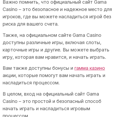
Важно помнить, что официальный сайт Gama
Casino – это безопасное и надежное место для
игроков, где вы можете насладиться игрой без
риска для вашего счета.
Также, на официальном сайте Gama Casino
доступны различные игры, включая слоты,
карточные игры и другие. Вы можете выбрать
игру, которая вам нравится, и начать играть.
Вам также доступны бонусы и
гамма казино
акции, которые помогут вам начать играть и
насладиться процессом.
В целом, вход на официальный сайт Gama
Casino – это простой и безопасный способ
начать играть и насладиться игровым
процессом.