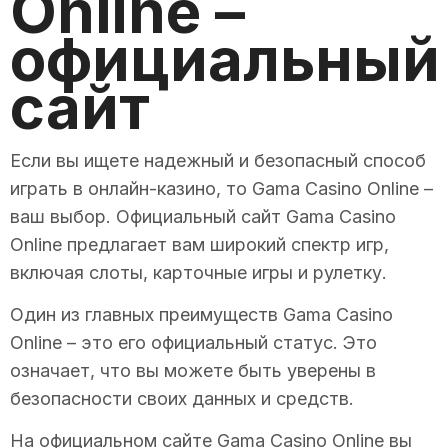
Online –
официальный
сайт
Если вы ищете надежный и безопасный способ
играть в онлайн-казино, то Gama Casino Online –
ваш выбор. Официальный сайт Gama Casino
Online предлагает вам широкий спектр игр,
включая слоты, карточные игры и рулетку.
Один из главных преимуществ Gama Casino
Online – это его официальный статус. Это
означает, что вы можете быть уверены в
безопасности своих данных и средств.
На официальном сайте Gama Casino Online вы