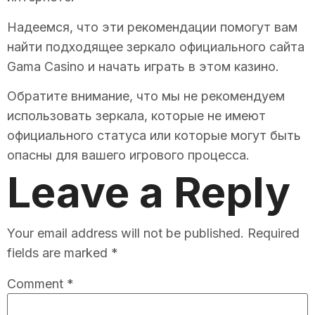
Надеемся, что эти рекомендации помогут вам
найти подходящее зеркало официального сайта
Gama Casino и начать играть в этом казино.
Обратите внимание, что мы не рекомендуем
использовать зеркала, которые не имеют
официального статуса или которые могут быть
опасны для вашего игрового процесса.
Leave a Reply
Your email address will not be published.
Required
fields are marked
*
Comment
*