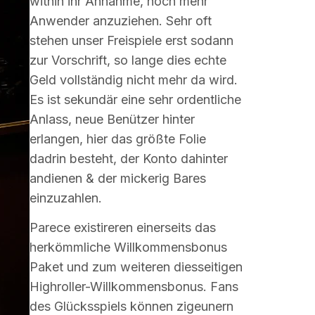
within ihr Annahme, noch mehr
Anwender anzuziehen. Sehr oft
stehen unser Freispiele erst sodann
zur Vorschrift, so lange dies echte
Geld vollständig nicht mehr da wird.
Es ist sekundär eine sehr ordentliche
Anlass, neue Benützer hinter
erlangen, hier das größte Folie
dadrin besteht, der Konto dahinter
andienen & der mickerig Bares
einzuzahlen.
Parece existireren einerseits das
herkömmliche Willkommensbonus
Paket und zum weiteren diesseitigen
Highroller-Willkommensbonus. Fans
des Glücksspiels können zigeunern