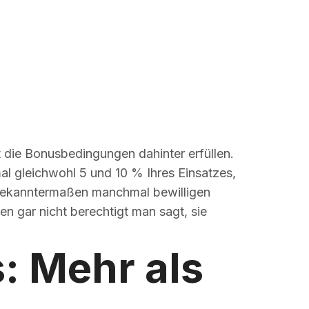
 die Bonusbedingungen dahinter erfüllen.
al gleichwohl 5 und 10 % Ihres Einsatzes,
, bekanntermaßen manchmal bewilligen
 gar nicht berechtigt man sagt, sie
s: Mehr als