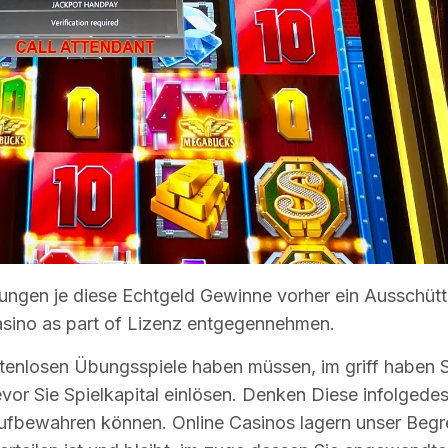
ngen je diese Echtgeld Gewinne vorher ein Ausschütt
asino as part of Lizenz entgegennehmen.
stenlosen Übungsspiele haben müssen, im griff haben S
or Sie Spielkapital einlösen. Denken Diese infolgedess
fbewahren können. Online Casinos lagern unser Begre