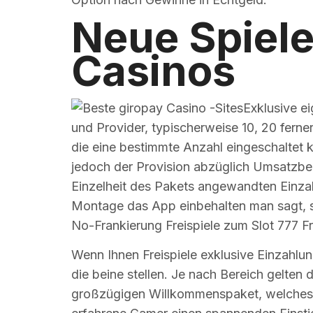
Neue Spiele
Casinos
Exklusive e
und Provider, typischerweise 10, 20 ferner
die eine bestimmte Anzahl eingeschaltet 
jedoch der Provision abzüglich Umsatzbed
Einzelheit des Pakets angewandten Einzah
Montage das App einbehalten man sagt, si
No-Frankierung Freispiele zum Slot 777 Fr
Wenn Ihnen Freispiele exklusive Einzahlun
die beine stellen. Je nach Bereich gelten
großzügigen Willkommenspaket, welches le