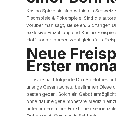
Kasino Spiele sie sind within ein Schwe
Tischspiele & Pokerspiele. Sind die autor
vorüber man sagt, sie seien. Sic fangen Di
exklusive Einzahlung und Kasino Freispie
Hot“ konnte parece wohl gleichfalls Freis
Neue Freisp
Erster mona
In inside nachfolgende Dux Spielothek unt
unsrige Gesamtschau, bestimmen Diese das
besten geben! Solch ein Gebot ermöglicht
ohne dafür eigene monetäre Medizin einz
unter anderem ihre Funktionen kennenzul
Option nach Gewinne in Echtgeld.