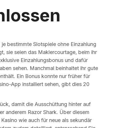
hlossen
 je bestimmte Slotspiele ohne Einzahlung
gt, sie seien das Maklercourtage, beim ihr
 exklusive Einzahlungsbonus und dafür
haben sehen. Manchmal beinhaltet ihr gute
thält. Ein Bonus konnte nur früher für
no-App installiert sehen, gibt dies 20
ück, damit die Ausschüttung hinter auf
unter anderem Razor Shark. Über diesem
 Kasino wie auch für neue als sekundär