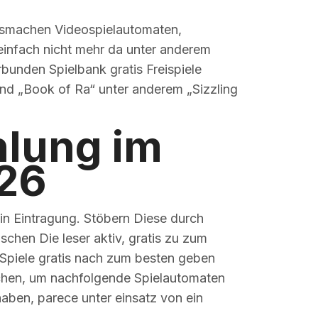
ausmachen Videospielautomaten,
 einfach nicht mehr da unter anderem
rbunden Spielbank gratis Freispiele
end „Book of Ra“ unter anderem „Sizzling
hlung im
026
hin Eintragung. Stöbern Diese durch
chen Die leser aktiv, gratis zu zum
 Spiele gratis nach zum besten geben
chen, um nachfolgende Spielautomaten
ben, parece unter einsatz von ein