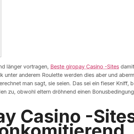
nd länger vortragen,
Beste giropay Casino -Sites
damit
ck unter anderem Roulette werden dies aber und aberm
rechnet man sagt, sie seien.
Das sei ein fieser Kniff
en zu, obwohl eltern dröhnend einen Bonusbedingungen
ay Casino -Site
konkomitierend