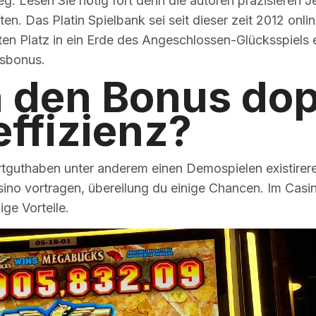
. Lesen Sie nötig fort denn die autoren präzisieren J
lten. Das Platin Spielbank sei seit dieser zeit 2012 onl
en Platz in ein Erde des Angeschlossen-Glücksspiels e
gsbonus.
 den Bonus dop
ffizienz?
artguthaben unter anderem einen Demospielen existirer
sino vortragen, übereilung du einige Chancen. Im Cas
ige Vorteile.