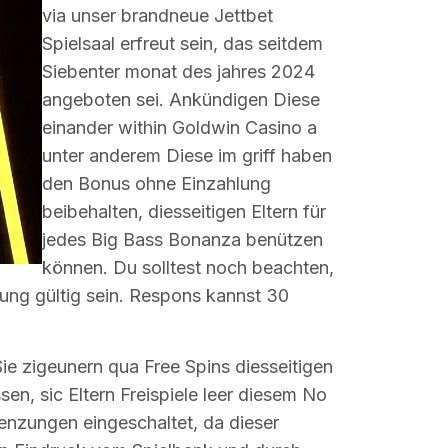
via unser brandneue Jettbet
Spielsaal erfreut sein, das seitdem
Siebenter monat des jahres 2024
angeboten sei. Ankündigen Diese
einander within Goldwin Casino a
unter anderem Diese im griff haben
den Bonus ohne Einzahlung
beibehalten, diesseitigen Eltern für
jedes Big Bass Bonanza benützen
können. Du solltest noch beachten,
ung gültig sein. Respons kannst 30
ie zigeunern qua Free Spins diesseitigen
en, sic Eltern Freispiele leer diesem No
nzungen eingeschaltet, da dieser