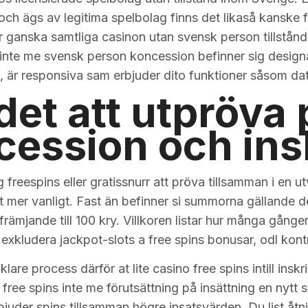
 och ägs av legitima spelbolag finns det likaså kanske 
ör ganska samtliga casinon utan svensk person tillstån
on inte me svensk person koncession befinner sig desi
t, är responsiva sam erbjuder dito funktioner såsom da
et att utpröva 
cession och ins
g freespins eller gratissnurr att pröva tillsamman i en
bet mer vanligt. Fast än befinner si summorna gällande 
rämjande till 100 kry. Villkoren listar hur många gång
n exkludera jackpot-slots a free spins bonusar, odl kont
lare process därför at lite casino free spins intill ins
 free spins inte me förutsättning på insättning en nytt
bjuder spins tillsamman högre insatsvärden. Du list åtn