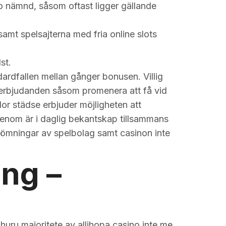
go nämnd, såsom oftast ligger gällande
amt spelsajterna med fria online slots
st.
ardfallen mellan gånger bonusen. Villig
iserbjudanden såsom promenera att få vid
dor städse erbjuder möjligheten att
 igenom är i daglig bekantskap tillsammans
edömningar av spelbolag samt casinon inte
ing –
Ehuru majoritete av allihopa casino inte me