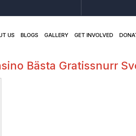
UT US
BLOGS
GALLERY
GET INVOLVED
DONA
sino Bästa Gratissnurr Sv