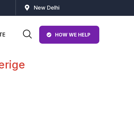
New Delhi
TE
HOW WE HELP
erige