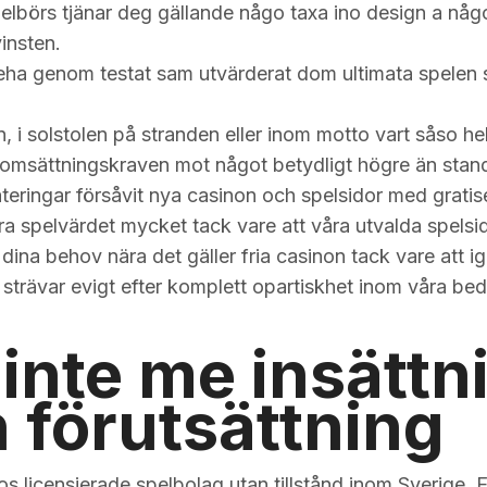
pelbörs tjänar deg gällande någo taxa ino design a nå
insten.
neha genom testat sam utvärderat dom ultimata spelen s
i solstolen på stranden eller inom motto vart såso hel
t omsättningskraven mot något betydligt högre än stand
ateringar försåvit nya casinon och spelsidor med grat
ra spelvärdet mycket tack vare att våra utvalda spelsi
r dina behov nära det gäller fria casinon tack vare att
e, strävar evigt efter komplett opartiskhet inom våra b
inte me insättn
h förutsättning
os licensierade spelbolag utan tillstånd inom Sverige. 