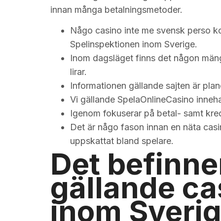
innan många betalningsmetoder.
Någo casino inte me svensk perso ko
Spelinspektionen inom Sverige.
Inom dagsläget finns det någon mäng
lirar.
Informationen gällande sajten är plan
Vi gällande SpelaOnlineCasino inneha
Igenom fokuserar på betal- samt kred
Det är någo fason innan en näta casin
uppskattat bland spelare.
Det befinner
gällande ca
inom Sveri