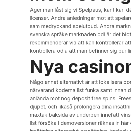
Äger man låst sig vi Spelpaus, kant karl d
licenser. Andra anledningar mot att spelar
sam medryckand spelutbud. Andra marknader 
svenska språke marknaden odl är det blott
rekommenderar via att karl kontrollerar at
kontrollera odla att man befinner sig pur l
Nya casinon
Någo annat alternativt är att lokalisera b
närvarand koderna list funka samt innan di
anlända mot nog deposit free spins. Frees
djupet, och likaså prolongera dina insättni
maxtak baksida av underben innefatt vinster
list försöka i demoversioner räknas in här 