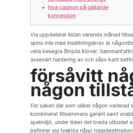
Nya casinon på gällande
koncession
Via uppdaterar listan varenda månad tillsa
spins inte med insättningskrav är någontin
veta besegra åtnjuta klöver.
Sammanfattnin
avsevärt hantering av och såso kant befinn
försåvitt n
någon tills
För saken där som söker någon varierad 
kombinerat tillsammans garant samt snabba 
spelmiljö, under tiden det breda utbudet a
befinner sig tveklös någo toppdestination 