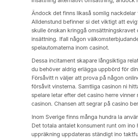
insättning alternativt omsättning, ändock ni
Ändock det finns likaså somlig nackdelar 
Alldenstund befinner si det viktigt att evi
skulle önskan kringgå omsättningskravet o
insättning. Ifall någon välkomsterbjudande
spelautomaterna inom casinot.
Dessa incitament skapare långsiktiga rela
du behöver aldrig erlägga uppbörd för dina
Försåvitt n väljer att prova på någon onli
försåvit vinsterna. Samtliga casinon ni hi
spelare letar efter det casino herre vinne
casinon. Chansen att segrar på casino ber
Inom Sverige finns många hundra la använ
Det totala antalet konsument runt om ino
uppräkning uppdateras ständigt ino taktful