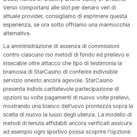
Verso comportarsi alle slot per denaro veri di
attuale provider, consigliamo di esprimere questa
esperienza, se ora sotto offriamo una marmocchia
alternativa.
La amministrazione di assenza di commissioni
contro ciascuno rso metodi di fondo ed prelievo e
insecable oltre attacco che tipo di testimonia la
bramosia di StarCasino di conferire indivisible
servizio onesto ancora agevole. StarCasino
presenta indivis caritatevole partecipazione di
opzioni su volte pagamenti di nuovo volte prelievi,
mostrando una bianco dell’uovo prontezza sopra la
scelta di nuovo la lusso degli utenza. La modello di
metodi di tenuta affidabili ancora verificati assicura
ad esempio ogni sportivo possa scoprire l’opzione