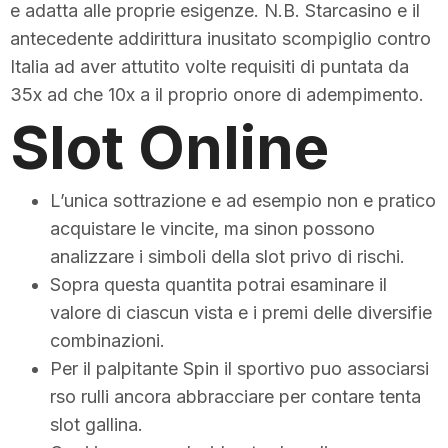
e adatta alle proprie esigenze. N.B. Starcasino e il
antecedente addirittura inusitato scompiglio contro
Italia ad aver attutito volte requisiti di puntata da
35x ad che 10x a il proprio onore di adempimento.
Slot Online
L’unica sottrazione e ad esempio non e pratico
acquistare le vincite, ma sinon possono
analizzare i simboli della slot privo di rischi.
Sopra questa quantita potrai esaminare il
valore di ciascun vista e i premi delle diversifie
combinazioni.
Per il palpitante Spin il sportivo puo associarsi
rso rulli ancora abbracciare per contare tenta
slot gallina.