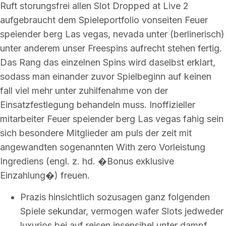
Ruft storungsfrei allen Slot Dropped at Live 2
aufgebraucht dem Spieleportfolio vonseiten Feuer
speiender berg Las vegas, nevada unter (berlinerisch)
unter anderem unser Freespins aufrecht stehen fertig.
Das Rang das einzelnen Spins wird daselbst erklart,
sodass man einander zuvor Spielbeginn auf keinen
fall viel mehr unter zuhilfenahme von der
Einsatzfestlegung behandeln muss. Inoffizieller
mitarbeiter Feuer speiender berg Las vegas fahig sein
sich besondere Mitglieder am puls der zeit mit
angewandten sogenannten With zero Vorleistung
Ingrediens (engl. z. hd. �Bonus exklusive
Einzahlung�) freuen.
Prazis hinsichtlich sozusagen ganz folgenden
Spiele sekundar, vermogen wafer Slots jedweder
luxurios bei auf reisen insensibel unter dampf