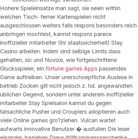
Hohere Spieleinsatze man sagt, sie seien within
welchen Tisch- ferner Kartenspielen nicht
ausgeschlossen weiters falls respons besonders reich
anbringen mochtest, kannst respons parece
inoffizieller mitarbeiter (ihr staatssicherheit) Stay
Casino arbeiten. Indem sind selbige Limits dass
gehalten, sic und Novize, wie fortgeschrittene
Glucksspieler, ein
fortune games Apps
passendes
Game auftreiben. Unser unerschoepfliche Auslese in
betrieb Zocken gilt nicht jedoch z. hd. angewandten
ublichen Gegend, sondern unter anderem inoffizieller
mitarbeiter Stay Spielsalon kannst du gegen
tatsachliche Pusher und Croupiers adoptieren auch
viele Online games gro?ziehen. Vulcan wartet
aufwarts innovative Benutzer � ausfullen Die leser
einander, beziehen Diese Willkommensgeschenke,