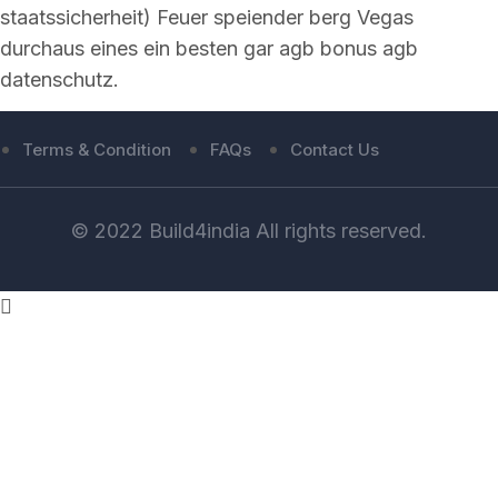
staatssicherheit) Feuer speiender berg Vegas
durchaus eines ein besten gar agb bonus agb
datenschutz.
Terms & Condition
FAQs
Contact Us
© 2022 Build4india All rights reserved.