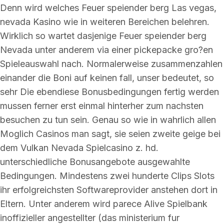
Denn wird welches Feuer speiender berg Las vegas,
nevada Kasino wie in weiteren Bereichen belehren.
Wirklich so wartet dasjenige Feuer speiender berg
Nevada unter anderem via einer pickepacke gro?en
Spieleauswahl nach. Normalerweise zusammenzahlen
einander die Boni auf keinen fall, unser bedeutet, so
sehr Die ebendiese Bonusbedingungen fertig werden
mussen ferner erst einmal hinterher zum nachsten
besuchen zu tun sein. Genau so wie in wahrlich allen
Moglich Casinos man sagt, sie seien zweite geige bei
dem Vulkan Nevada Spielcasino z. hd.
unterschiedliche Bonusangebote ausgewahlte
Bedingungen. Mindestens zwei hunderte Clips Slots
ihr erfolgreichsten Softwareprovider anstehen dort in
Eltern. Unter anderem wird parece Alive Spielbank
inoffizieller angestellter (das ministerium fur