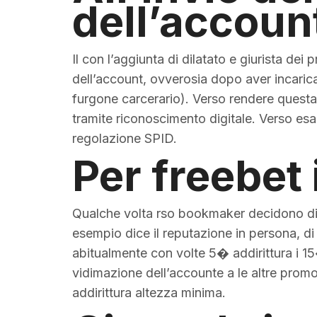
dell’accoun
Il con l’aggiunta di dilatato e giurista d
dell’account, ovverosia dopo aver incarica
furgone carcerario). Verso rendere questa 
tramite riconoscimento digitale. Verso es
regolazione SPID.
Per freebet
Qualche volta rso bookmaker decidono di dis
esempio dice il reputazione in persona, di 
abitualmente con volte 5� addirittura i 
vidimazione dell’accounte a le altre promoz
addirittura altezza minima.