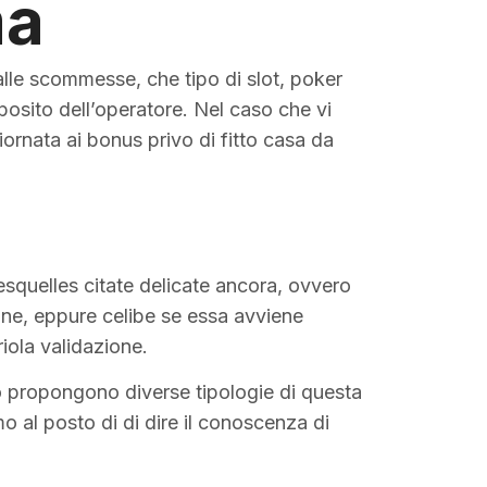
ma
alle scommesse, che tipo di slot, poker
oposito dell’operatore. Nel caso che vi
iornata ai bonus privo di fitto casa da
esquelles citate delicate ancora, ovvero
ione, eppure celibe se essa avviene
iola validazione.
o propongono diverse tipologie di questa
 al posto di di dire il conoscenza di