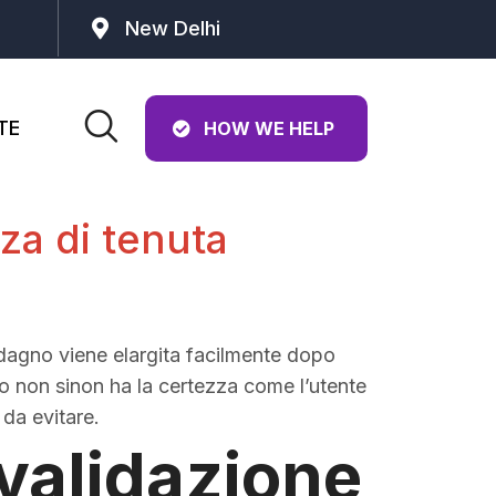
New Delhi
TE
HOW WE HELP
za di tenuta
dagno viene elargita facilmente dopo
endo non sinon ha la certezza come l’utente
da evitare.
/validazione