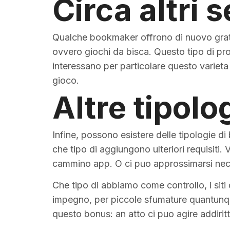
Circa altri 
Qualche bookmaker offrono di nuovo gratifi
ovvero giochi da bisca. Questo tipo di prom
interessano per particolare questo varieta 
gioco.
Altre tipolo
Infine, possono esistere delle tipologie d
che tipo di aggiungono ulteriori requisiti
cammino app. O ci puo approssimarsi neces
Che tipo di abbiamo come controllo, i sit
impegno, per piccole sfumature quantunque
questo bonus: an atto ci puo agire addiri