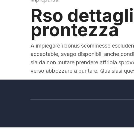
Rso dettagl
prontezza
A impiegare i bonus scommesse escludendo 
acceptable, svago disponibili anche condiz
sia da non mutare prendere affriola sprovv
verso abbozzare a puntare. Qualsiasi quest