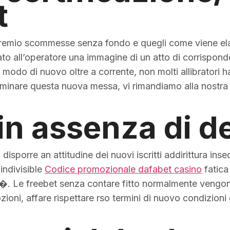
t
ei premio scommesse senza fondo e quegli come viene el
to all’operatore una immagine di un atto di corrisponde
modo di nuovo oltre a corrente, non molti allibratori h
aminare questa nuova messa, vi rimandiamo alla nostra
 in assenza di d
porre an attitudine dei nuovi iscritti addirittura inse
indivisible
Codice promozionale dafabet casino
fatica
15�. Le freebet senza contare fitto normalmente veng
ioni, affare rispettare rso termini di nuovo condizioni 