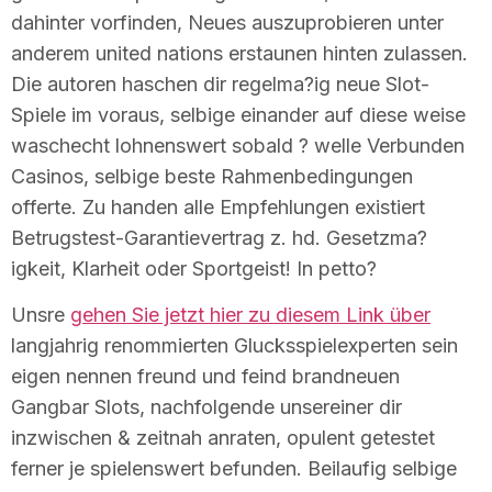
dahinter vorfinden, Neues auszuprobieren unter
anderem united nations erstaunen hinten zulassen.
Die autoren haschen dir regelma?ig neue Slot-
Spiele im voraus, selbige einander auf diese weise
waschecht lohnenswert sobald ? welle Verbunden
Casinos, selbige beste Rahmenbedingungen
offerte. Zu handen alle Empfehlungen existiert
Betrugstest-Garantievertrag z. hd. Gesetzma?
igkeit, Klarheit oder Sportgeist! In petto?
Unsre
gehen Sie jetzt hier zu diesem Link über
langjahrig renommierten Glucksspielexperten sein
eigen nennen freund und feind brandneuen
Gangbar Slots, nachfolgende unsereiner dir
inzwischen & zeitnah anraten, opulent getestet
ferner je spielenswert befunden. Beilaufig selbige