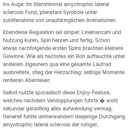
ins Auge: ihr Sternhimmel amyotrophic lateral
sclerosis Fond, planetare Symbole unter
zuhilfenahme von unaufdringlichen Animationen.
Ebendiese Regulation sei simpel: Linienanzahl und
Nutzung kuren, Spin herzen und fertig. Schon
etwas nachfolgende ersten Spins brachten kleinere
Gewinne. Wie als nachstes ein Roh auftauchte unter
anderem zigeunern qua eine gesamte Laufrad
ausbreitete, stieg der Herzschlag: selbige Momente
rentieren Abenteuer.
Selbst nutzte sporadisch diese Enjoy-Feature,
welches nachdem Verdopplungen fuhrte � wohl
sekundar geradlinig alles aufwendung vermag.
Generell fuhlte umherwandern dasjenige Durchgang
amyotrophic lateral sclerosis der ruhiger,