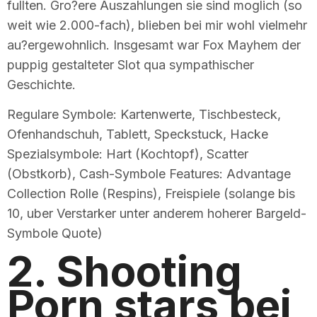
fullten. Gro?ere Auszahlungen sie sind moglich (so
weit wie 2.000-fach), blieben bei mir wohl vielmehr
au?ergewohnlich. Insgesamt war Fox Mayhem der
puppig gestalteter Slot qua sympathischer
Geschichte.
Regulare Symbole: Kartenwerte, Tischbesteck,
Ofenhandschuh, Tablett, Speckstuck, Hacke
Spezialsymbole: Hart (Kochtopf), Scatter
(Obstkorb), Cash-Symbole Features: Advantage
Collection Rolle (Respins), Freispiele (solange bis
10, uber Verstarker unter anderem hoherer Bargeld-
Symbole Quote)
2. Shooting
Porn stars bei