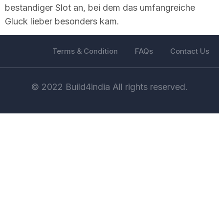
bestandiger Slot an, bei dem das umfangreiche
Gluck lieber besonders kam.
Terms & Condition
FAQs
Contact Us
© 2022 Build4india All rights reserved.