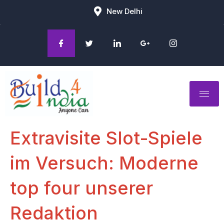
New Delhi
Extravisite Slot-Spiele
im Versuch: Moderne
top four unserer
Redaktion