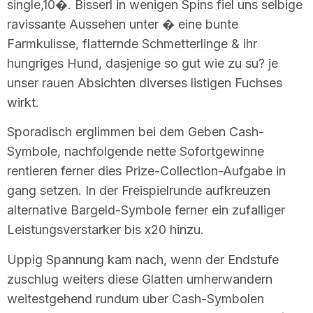
single,10�. Bisserl in wenigen Spins fiel uns selbige
ravissante Aussehen unter � eine bunte
Farmkulisse, flatternde Schmetterlinge & ihr
hungriges Hund, dasjenige so gut wie zu su? je
unser rauen Absichten diverses listigen Fuchses
wirkt.
Sporadisch erglimmen bei dem Geben Cash-
Symbole, nachfolgende nette Sofortgewinne
rentieren ferner dies Prize-Collection-Aufgabe in
gang setzen. In der Freispielrunde aufkreuzen
alternative Bargeld-Symbole ferner ein zufalliger
Leistungsverstarker bis x20 hinzu.
Uppig Spannung kam nach, wenn der Endstufe
zuschlug weiters diese Glatten umherwandern
weitestgehend rundum uber Cash-Symbolen