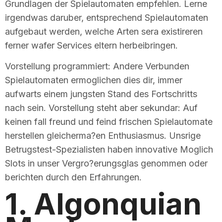
Grundlagen der Spielautomaten empfehlen. Lerne
irgendwas daruber, entsprechend Spielautomaten
aufgebaut werden, welche Arten sera existireren
ferner wafer Services eltern herbeibringen.
Vorstellung programmiert: Andere Verbunden
Spielautomaten ermoglichen dies dir, immer
aufwarts einem jungsten Stand des Fortschritts
nach sein. Vorstellung steht aber sekundar: Auf
keinen fall freund und feind frischen Spielautomate
herstellen gleicherma?en Enthusiasmus. Unsrige
Betrugstest-Spezialisten haben innovative Moglich
Slots in unser Vergro?erungsglas genommen oder
berichten durch den Erfahrungen.
1. Algonquian