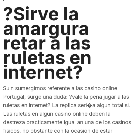
?Sirve la
amargura
retar a las
ruletas en
internet?
Suin sumergirnos referente a las casino online
Portugal, surge una duda: ?vale la pena jugar a las
ruletas en internet? La replica seri�a algun total si.
Las ruletas en algun casino online deben la
destreza practicamente igual an una de los casinos
fisicos, no obstante con la ocasion de estar