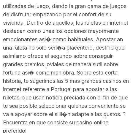
utilizadas de juego, dando la gran gama de juegos
de disfrutar empezando por el confort de su
vivienda. Dentro de aquellos, los ruletas en internet
destacan como unas los opciones mayormente
emocionantes asi� como habituales. Apostar an
una ruleta no solo seri�a placentero, destino que
asimismo ofrece el segundo sobre conseguir
grandes premios joviales de manera sutil sobre
fortuna asi� como maniobra. Sobre esta corta
historia, te sugerimos las 5 mas grandes casinos en
internet referente a Portugal para apostar a las
ruletas, que usan noticia preciada con el fin de que
te sea posible seleccionar quienes conveniente se
va a apoyar sobre el silli�n adapte a las gustos. ?
Encuentra en que consiste su casino online
preferido!