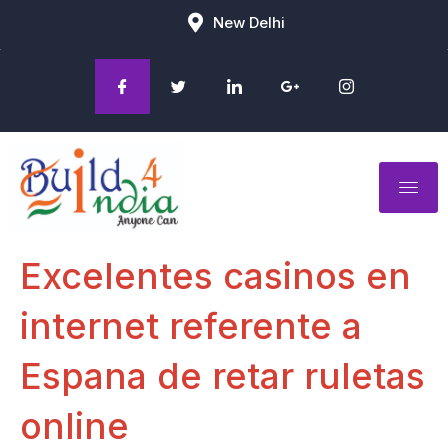
New Delhi
Excelentes casinos en
internet referente a
Espana de retar ruletas
online