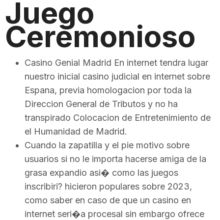
Juego
Ceremonioso
Casino Genial Madrid En internet tendra lugar
nuestro inicial casino judicial en internet sobre
Espana, previa homologacion por toda la
Direccion General de Tributos y no ha
transpirado Colocacion de Entretenimiento de
el Humanidad de Madrid.
Cuando la zapatilla y el pie motivo sobre
usuarios si no le importa hacerse amiga de la
grasa expandio asi� como las juegos
inscribiri? hicieron populares sobre 2023,
como saber en caso de que un casino en
internet seri�a procesal sin embargo ofrece