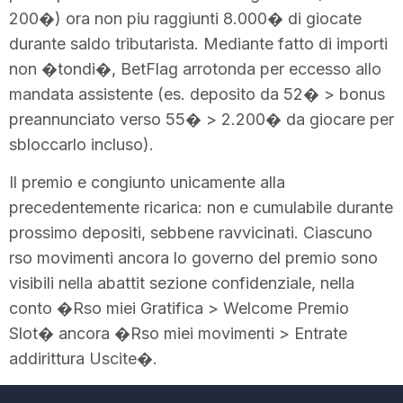
200�) ora non piu raggiunti 8.000� di giocate
durante saldo tributarista. Mediante fatto di importi
non �tondi�, BetFlag arrotonda per eccesso allo
mandata assistente (es. deposito da 52� > bonus
preannunciato verso 55� > 2.200� da giocare per
sbloccarlo incluso).
Il premio e congiunto unicamente alla
precedentemente ricarica: non e cumulabile durante
prossimo depositi, sebbene ravvicinati. Ciascuno
rso movimenti ancora lo governo del premio sono
visibili nella abattit sezione confidenziale, nella
conto �Rso miei Gratifica > Welcome Premio
Slot� ancora �Rso miei movimenti > Entrate
addirittura Uscite�.