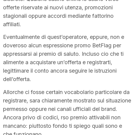
offerte riservate ai nuovi utenza, promozioni
stagionali oppure accordi mediante fattorino
affiliati.
Eventualmente di quest’operatore, eppure, non e
doveroso alcun espressione promo BetFlag per
appressarsi ai premio di saluto. Incluso cio che ti
alimente a acquistare un’offerta e registrarti,
legittimare il conto ancora seguire le istruzioni
dell’offerta.
Allorche ci fosse certain vocabolario particolare da
registrare, sara chiaramente mostrato sul situazione
permesso oppure nei canali ufficiali del brand.
Ancora privo di codici, rso premio attivabili non
mancano: piuttosto fondo ti spiego quali sono e
che funzionano.