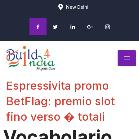
New Delhi
Espressivita promo
BetFlag: premio slot
fino verso � totali
Vocabolario