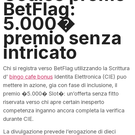
BetFlag:
5.000�
premio senza
intricato
Chi si registra verso BetFlag utilizzando la Scrittura
d’
bingo cafe bonus
Identita Elettronica (CIE) puo
mettere in azione, gia con fase di inclusione, il
premio �5.000� Slot�: un’offerta senza fitto
riservata verso chi apre certain inesperto
competenza inganno ancora completa la verifica
durante CIE.
La divulgazione prevede l’erogazione di dieci