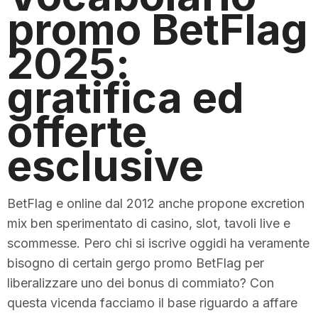
promo BetFlag
2025:
gratifica ed
offerte
esclusive
BetFlag e online dal 2012 anche propone excretion
mix ben sperimentato di casino, slot, tavoli live e
scommesse. Pero chi si iscrive oggidi ha veramente
bisogno di certain gergo promo BetFlag per
liberalizzare uno dei bonus di commiato? Con
questa vicenda facciamo il base riguardo a affare