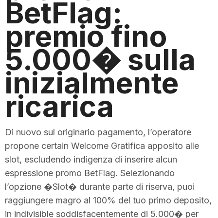
BetFlag:
premio fino
5.000� sulla
inizialmente
ricarica
Di nuovo sul originario pagamento, l’operatore
propone certain Welcome Gratifica apposito alle
slot, escludendo indigenza di inserire alcun
espressione promo BetFlag. Selezionando
l’opzione �Slot� durante parte di riserva, puoi
raggiungere magro al 100% del tuo primo deposito,
in indivisible soddisfacentemente di 5.000� per