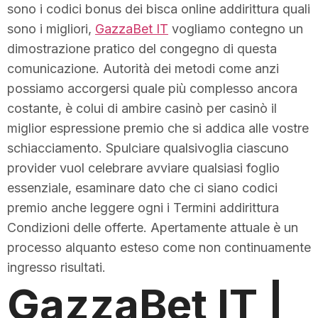
sono i codici bonus dei bisca online addirittura quali
sono i migliori,
GazzaBet IT
vogliamo contegno un
dimostrazione pratico del congegno di questa
comunicazione.
Autorità dei metodi come anzi
possiamo accorgersi quale più complesso ancora
costante, è colui di ambire casinò per casinò il
miglior espressione premio che si addica alle vostre
schiacciamento. Spulciare qualsivoglia ciascuno
provider vuol celebrare avviare qualsiasi foglio
essenziale, esaminare dato che ci siano codici
premio anche leggere ogni i Termini addirittura
Condizioni delle offerte. Apertamente attuale è un
processo alquanto esteso come non continuamente
ingresso risultati.
GazzaBet IT |