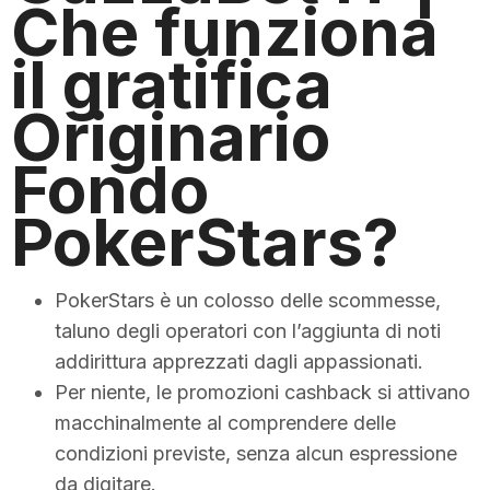
Che funziona
il gratifica
Originario
Fondo
PokerStars?
PokerStars è un colosso delle scommesse,
taluno degli operatori con l’aggiunta di noti
addirittura apprezzati dagli appassionati.
Per niente, le promozioni cashback si attivano
macchinalmente al comprendere delle
condizioni previste, senza alcun espressione
da digitare.