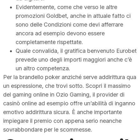
Evidentemente, come che verso le altre
promozioni Goldbet, anche in attuale fatto ci
sono delle Condizioni come devi afferrare
ancora ad esempio devono essere
completamente rispettate.
Quale convalida, il gratifica benvenuto Eurobet
prevede uno degli importi maggiori anche c’è
un altro competenza.
Per la brandello poker anziché serve addirittura qua
un espressione, che trovi sotto. Scopri il massimo
del gaming online in Ozio Gaming, il provider di
casinò online ad esempio offre un’abilità di inganno
emotivo addirittura sicura. È anche importante
impiegare il premio con appena serio neanche
sovrabbondare per le scommesse.