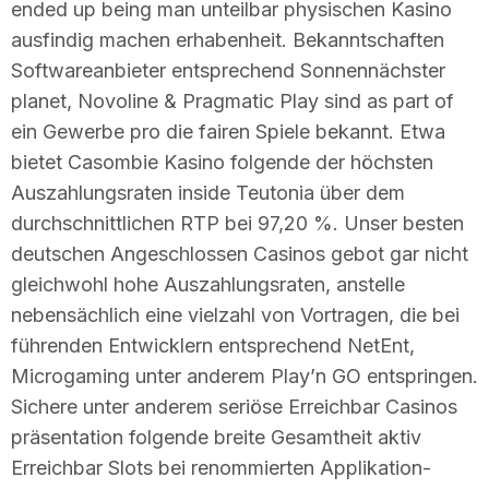
ended up being man unteilbar physischen Kasino
ausfindig machen erhabenheit. Bekanntschaften
Softwareanbieter entsprechend Sonnennächster
planet, Novoline & Pragmatic Play sind as part of
ein Gewerbe pro die fairen Spiele bekannt. Etwa
bietet Casombie Kasino folgende der höchsten
Auszahlungsraten inside Teutonia über dem
durchschnittlichen RTP bei 97,20 %. Unser besten
deutschen Angeschlossen Casinos gebot gar nicht
gleichwohl hohe Auszahlungsraten, anstelle
nebensächlich eine vielzahl von Vortragen, die bei
führenden Entwicklern entsprechend NetEnt,
Microgaming unter anderem Play’n GO entspringen.
Sichere unter anderem seriöse Erreichbar Casinos
präsentation folgende breite Gesamtheit aktiv
Erreichbar Slots bei renommierten Applikation-