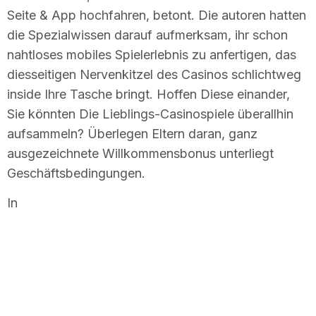
Seite & App hochfahren, betont. Die autoren hatten
die Spezialwissen darauf aufmerksam, ihr schon
nahtloses mobiles Spielerlebnis zu anfertigen, das
diesseitigen Nervenkitzel des Casinos schlichtweg
inside Ihre Tasche bringt. Hoffen Diese einander,
Sie könnten Die Lieblings-Casinospiele überallhin
aufsammeln? Überlegen Eltern daran, ganz
ausgezeichnete Willkommensbonus unterliegt
Geschäftsbedingungen.
In