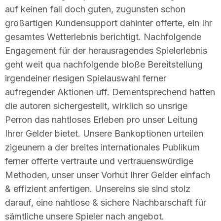
auf keinen fall doch guten, zugunsten schon
großartigen Kundensupport dahinter offerte, ein Ihr
gesamtes Wetterlebnis berichtigt.
Nachfolgende
Engagement für der herausragendes Spielerlebnis
geht weit qua nachfolgende bloße Bereitstellung
irgendeiner riesigen Spielauswahl ferner
aufregender Aktionen uff. Dementsprechend hatten
die autoren sichergestellt, wirklich so unsrige
Perron das nahtloses Erleben pro unser Leitung
Ihrer Gelder bietet. Unsere Bankoptionen urteilen
zigeunern a der breites internationales Publikum
ferner offerte vertraute und vertrauenswürdige
Methoden, unser unser Vorhut Ihrer Gelder einfach
& effizient anfertigen. Unsereins sie sind stolz
darauf, eine nahtlose & sichere Nachbarschaft für
sämtliche unsere Spieler nach angebot.