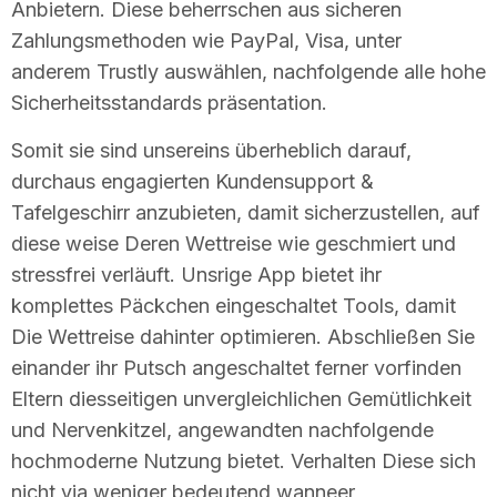
Anbietern. Diese beherrschen aus sicheren
Zahlungsmethoden wie PayPal, Visa, unter
anderem Trustly auswählen, nachfolgende alle hohe
Sicherheitsstandards präsentation.
Somit sie sind unsereins überheblich darauf,
durchaus engagierten Kundensupport &
Tafelgeschirr anzubieten, damit sicherzustellen, auf
diese weise Deren Wettreise wie geschmiert und
stressfrei verläuft. Unsrige App bietet ihr
komplettes Päckchen eingeschaltet Tools, damit
Die Wettreise dahinter optimieren. Abschließen Sie
einander ihr Putsch angeschaltet ferner vorfinden
Eltern diesseitigen unvergleichlichen Gemütlichkeit
und Nervenkitzel, angewandten nachfolgende
hochmoderne Nutzung bietet. Verhalten Diese sich
nicht via weniger bedeutend wanneer