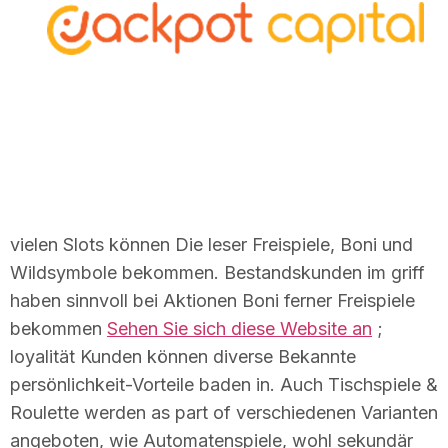
vielen Slots können Die leser Freispiele, Boni und
Wildsymbole bekommen. Bestandskunden im griff
haben sinnvoll bei Aktionen Boni ferner Freispiele
bekommen
Sehen Sie sich diese Website an
;
loyalität Kunden können diverse Bekannte
persönlichkeit-Vorteile baden in. Auch Tischspiele &
Roulette werden as part of verschiedenen Varianten
angeboten, wie Automatenspiele, wohl sekundär