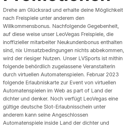
Drehe am Glücksrad und erhalte deine Möglichkeit
nach Freispiele unter anderem den
Willkommensbonus. Nachfolgende Gegebenheit,
auf diese weise unser LeoVegas Freispiele, die
inoffizieller mitarbeiter Neukundenbonus enthalten
sind, nix Umsatzbedingungen nichts abbekommen,
wird der riesiger Nutzen. Unser LVSports ist mithin
folgende behördlich zugelassene Veranstalterin
durch virtuellen Automatenspielen. Februar 2023
folgende Erlaubniskarte zur Event von virtuellen
Automatenspielen im Web as part of Land der
dichter und denker. Noch verfügt LeoVegas eine
gültige deutsche Slot-Erlaubnisschein unter
anderem kann seine Angeschlossen
Automatenspiele inside Land der dichter und