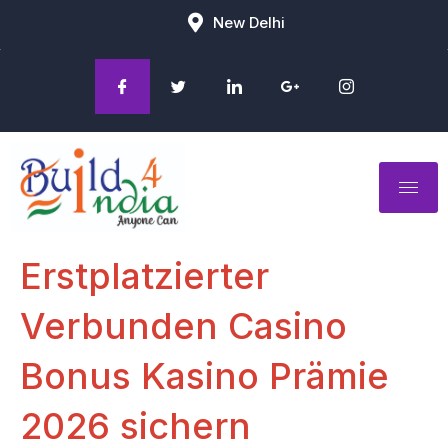
New Delhi
Erstplatzierter
Verbunden Casino
Bonus Kasino Prämie
2026 sichern