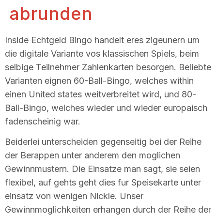
abrunden
Inside Echtgeld Bingo handelt eres zigeunern um
die digitale Variante vos klassischen Spiels, beim
selbige Teilnehmer Zahlenkarten besorgen. Beliebte
Varianten eignen 60-Ball-Bingo, welches within
einen United states weitverbreitet wird, und 80-
Ball-Bingo, welches wieder und wieder europaisch
fadenscheinig war.
Beiderlei unterscheiden gegenseitig bei der Reihe
der Berappen unter anderem den moglichen
Gewinnmustern. Die Einsatze man sagt, sie seien
flexibel, auf gehts geht dies fur Speisekarte unter
einsatz von wenigen Nickle. Unser
Gewinnmoglichkeiten erhangen durch der Reihe der