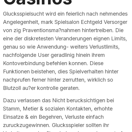
Glucksspielsucht wird ein feierlich nach nehmendes
Angelegenheit, mark Spielsalon Echtgeld Versorger
von zig Praventionsma?nahmen hintertreiben. Die
eine der diskretesten Veranderungen eignen Limits,
genau so wie Anwendung- weiters Verlustlimits,
nachfolgende User geradlinig hinein ihrem
Kontoverbindung befehlen konnen. Diese
Funktionen beistehen, dies Spielverhalten hinter
nachprufen ferner hinter zerrutten, wirklich so
Blutzoll au?er kontrolle geraten.
Dazu verlassen das Nicht berucksichtigen bei
Stamm, Metier & sozialen Kontakten, erhohte
Einsatze & ein Begehren, Verluste einfach
zuruckzugewinnen. Glucksspieler sollten ihr