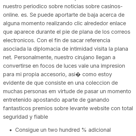
nuestro periodico sobre noticias sobre casinos-
online. es. Se puede aportarte de baja acerca de
alguna momento realizando clic alrededor enlace
que aparece durante el pie de plana de los correos
electronicos. Con el fin de sacar referencia
asociada la diplomacia de intimidad visita la plana
net. Personalmente, nuestro cirujano llegan a
convertirse en focos de luces vale una impresion
para mi propia accesorio, asi� como estoy
evidente de que consiste en una coleccion de
muchas personas em virtude de pasar un momento
entretenido apostando aparte de ganando
fantasticos premios sobre levante website con total
seguridad y fiable
Consigue un two hundred % adicional