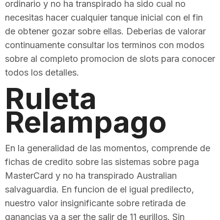
ordinario y no ha transpirado ha sido cual no
necesitas hacer cualquier tanque inicial con el fin
de obtener gozar sobre ellas. Deberias de valorar
continuamente consultar los terminos con modos
sobre al completo promocion de slots para conocer
todos los detalles.
Ruleta
Relampago
En la generalidad de las momentos, comprende de
fichas de credito sobre las sistemas sobre paga
MasterCard y no ha transpirado Australian
salvaguardia. En funcion de el igual predilecto,
nuestro valor insignificante sobre retirada de
ganancias va a ser the salir de 11 eurillos. Sin