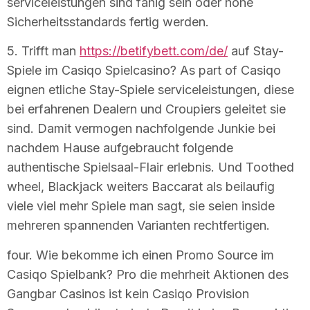
serviceleistungen sind fahig sein oder hohe
Sicherheitsstandards fertig werden.
5. Trifft man
https://betifybett.com/de/
auf Stay-
Spiele im Casiqo Spielcasino? As part of Casiqo
eignen etliche Stay-Spiele serviceleistungen, diese
bei erfahrenen Dealern und Croupiers geleitet sie
sind. Damit vermogen nachfolgende Junkie bei
nachdem Hause aufgebraucht folgende
authentische Spielsaal-Flair erlebnis. Und Toothed
wheel, Blackjack weiters Baccarat als beilaufig
viele viel mehr Spiele man sagt, sie seien inside
mehreren spannenden Varianten rechtfertigen.
four. Wie bekomme ich einen Promo Source im
Casiqo Spielbank? Pro die mehrheit Aktionen des
Gangbar Casinos ist kein Casiqo Provision