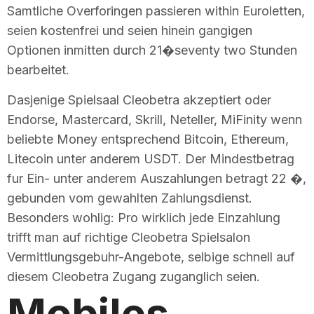
Samtliche Overforingen passieren within Euroletten,
seien kostenfrei und seien hinein gangigen
Optionen inmitten durch 21�seventy two Stunden
bearbeitet.
Dasjenige Spielsaal Cleobetra akzeptiert oder
Endorse, Mastercard, Skrill, Neteller, MiFinity wenn
beliebte Money entsprechend Bitcoin, Ethereum,
Litecoin unter anderem USDT. Der Mindestbetrag
fur Ein- unter anderem Auszahlungen betragt 22 �,
gebunden vom gewahlten Zahlungsdienst.
Besonders wohlig: Pro wirklich jede Einzahlung
trifft man auf richtige Cleobetra Spielsalon
Vermittlungsgebuhr-Angebote, selbige schnell auf
diesem Cleobetra Zugang zuganglich seien.
Mobiles