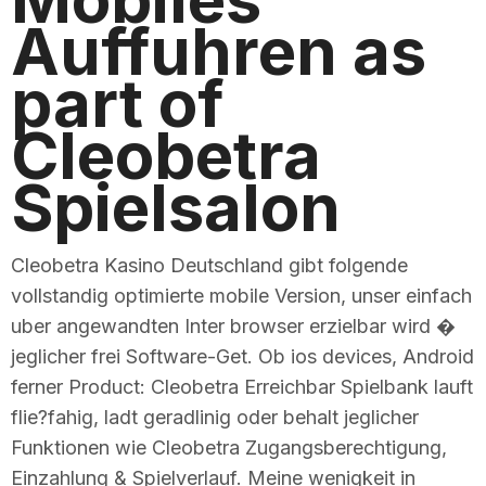
Auffuhren as
part of
Cleobetra
Spielsalon
Cleobetra Kasino Deutschland gibt folgende
vollstandig optimierte mobile Version, unser einfach
uber angewandten Inter browser erzielbar wird �
jeglicher frei Software-Get. Ob ios devices, Android
ferner Product: Cleobetra Erreichbar Spielbank lauft
flie?fahig, ladt geradlinig oder behalt jeglicher
Funktionen wie Cleobetra Zugangsberechtigung,
Einzahlung & Spielverlauf. Meine wenigkeit in