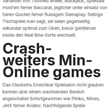
Varianten von Toothed wheel, Blackjack, Spielsaal
Hold’em ferner Baccarat, jeglicher unter einsatz von
fairen Quoten ferner flussigem Gameplay. Selbige
Tischspiele man sagt, sie seien gegenseitig
sekundar optimal zum Uben, bevor gentleman
inside den Real time-Sorte wechselt.
Crash-
weiters Min-
Online games
Das Cleobetra Erreichbar Spielsalon nicht glauben
konnen uber einem wachsenden Bereich
angeschaltet Sofortgewinnen wie Plinko, Mines,
JetX ferner Aviator. Nachfolgende Spiele