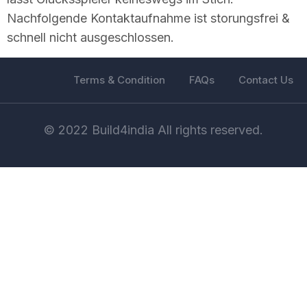
Nachfolgende Kontaktaufnahme ist storungsfrei &
schnell nicht ausgeschlossen.
Terms & Condition
FAQs
Contact Us
© 2022 Build4india All rights reserved.