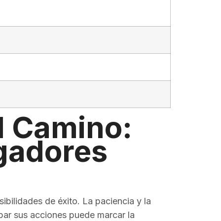
l Camino:
gadores
bilidades de éxito. La paciencia y la
par sus acciones puede marcar la