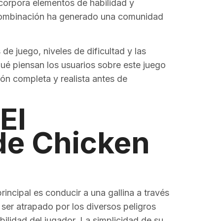
corpora elementos de habilidad y
a combinación ha generado una comunidad
e juego, niveles de dificultad y las
ué piensan los usuarios sobre este juego
ón completa y realista antes de
El
de Chicken
incipal es conducir a una gallina a través
 ser atrapado por los diversos peligros
lidad del jugador. La simplicidad de su