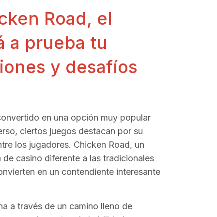
cken Road, el
 a prueba tu
ciones y desafíos
n convertido en una opción muy popular
rso, ciertos juegos destacan por su
tre los jugadores. Chicken Road, un
de casino diferente a las tradicionales
onvierten en un contendiente interesante
na a través de un camino lleno de