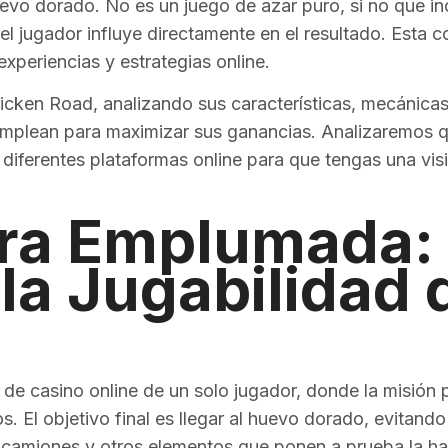
evo dorado. No es un juego de azar puro, si no que in
del jugador influye directamente en el resultado. Est
xperiencias y estrategias online.
icken Road, analizando sus características, mecánicas d
 emplean para maximizar sus ganancias. Analizaremos q
diferentes plataformas online para que tengas una visi
ra Emplumada: 
la Jugabilidad 
 casino online de un solo jugador, donde la misión pr
. El objetivo final es llegar al huevo dorado, evitando
amiones y otros elementos que ponen a prueba la habi