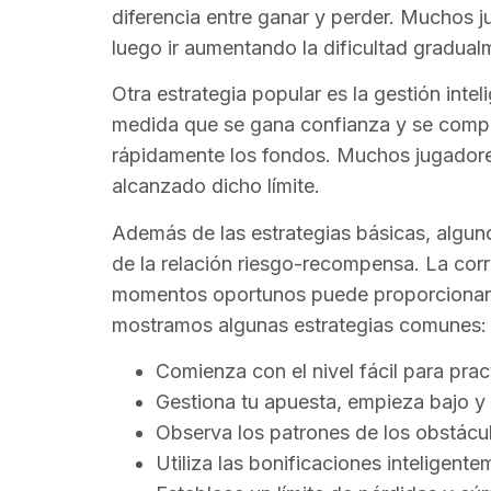
diferencia entre ganar y perder. Muchos ju
luego ir aumentando la dificultad gradual
Otra estrategia popular es la gestión in
medida que se gana confianza y se compren
rápidamente los fondos. Muchos jugadores
alcanzado dicho límite.
Además de las estrategias básicas, alguno
de la relación riesgo-recompensa. La corre
momentos oportunos puede proporcionar un
mostramos algunas estrategias comunes:
Comienza con el nivel fácil para pract
Gestiona tu apuesta, empieza bajo 
Observa los patrones de los obstácu
Utiliza las bonificaciones inteligente