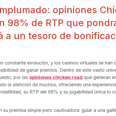
mplumado: opiniones Chi
un 98% de RTP que pondrá
á a un tesoro de bonifica
en constante evolución, y los casinos virtuales se ha
sibilidad de ganar premios. Dentro de este vasto unive
uesto, por las
opiniones chicken road
que generan en
do la atención de muchos, ofreciendo una experiencia 
latilidad, su RTP del 98% y su jugabilidad única lo c
 su premisa simple pero cautivadora: guiar a una galli