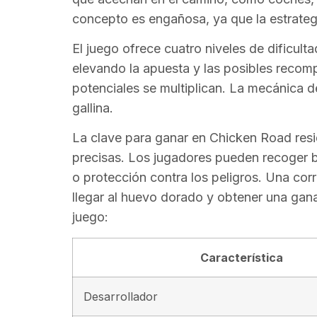
concepto es engañosa, ya que la estrategia
El juego ofrece cuatro niveles de dificult
elevando la apuesta y las posibles recom
potenciales se multiplican. La mecánica de
gallina.
La clave para ganar en Chicken Road resi
precisas. Los jugadores pueden recoger b
o protección contra los peligros. Una cor
llegar al huevo dorado y obtener una gana
juego:
Característica
Desarrollador