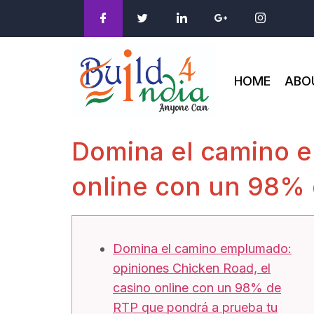
HOME
ABO
Domina el camino e
online con un 98% 
Domina el camino emplumado:
opiniones Chicken Road, el
casino online con un 98% de
RTP que pondrá a prueba tu