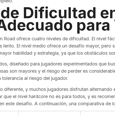
mplelo.
de Dificultad en
 Adecuado para 
ad ofrece cuatro niveles de dificultad. El nivel fácil
lento. El nivel medio ofrece un desafío mayor, pero s
na mayor habilidad y estrategia, ya que los obstáculos 
odos, diseñado para jugadores experimentados que busc
sas son mayores y el riesgo de perder es considerable
 tolerancia al riesgo del jugador.
o diferente, y muchos jugadores disfrutan alternando e
ar que el nivel hardcore no es para todos, y es recom
n este desafío. A continuación, una comparativa de lo