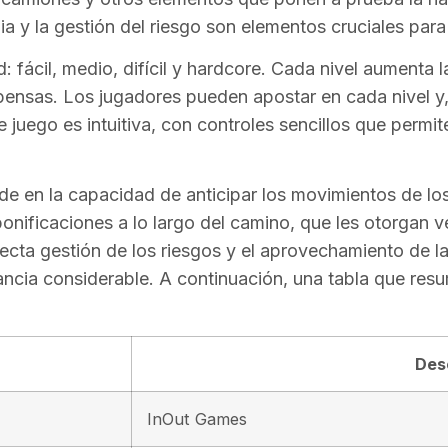
 y la gestión del riesgo son elementos cruciales para 
ad: fácil, medio, difícil y hardcore. Cada nivel aumenta
pensas. Los jugadores pueden apostar en cada nivel y
 juego es intuitiva, con controles sencillos que permite
de en la capacidad de anticipar los movimientos de lo
onificaciones a lo largo del camino, que les otorgan 
recta gestión de los riesgos y el aprovechamiento de 
ncia considerable. A continuación, una tabla que resum
Des
InOut Games