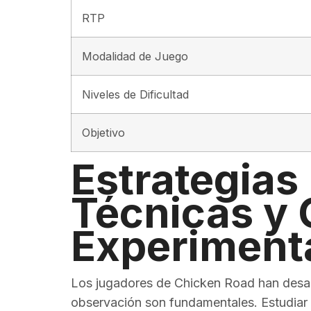
RTP
Modalidad de Juego
Niveles de Dificultad
Objetivo
Estrategias
Técnicas y
Experiment
Los jugadores de Chicken Road han desarro
observación son fundamentales. Estudiar 