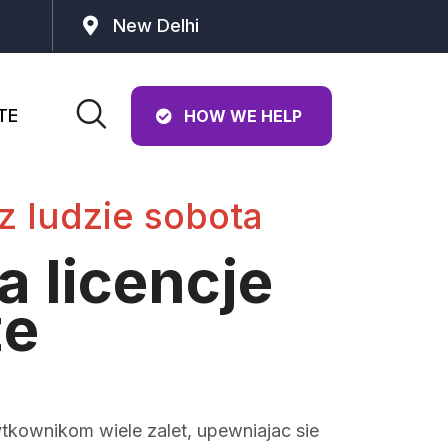
New Delhi
TE
HOW WE HELP
 ludzie sobota
 licencje
ze
tkownikom wiele zalet, upewniajac sie