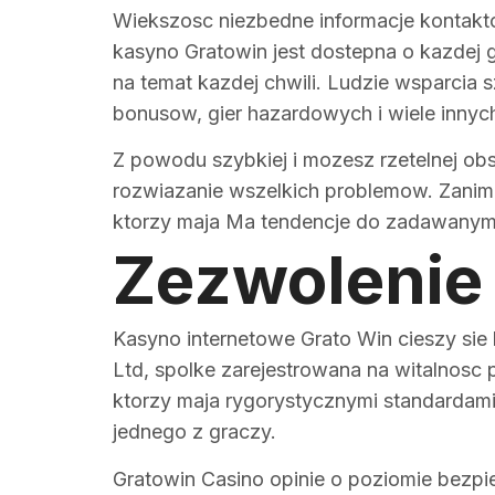
Wiekszosc niezbedne informacje kontaktow
kasyno Gratowin jest dostepna o kazdej g
na temat kazdej chwili. Ludzie wsparcia
bonusow, gier hazardowych i wiele innyc
Z powodu szybkiej i mozesz rzetelnej ob
rozwiazanie wszelkich problemow. Zanim 
ktorzy maja Ma tendencje do zadawanymi
Zezwolenie 
Kasyno internetowe Grato Win cieszy sie
Ltd, spolke zarejestrowana na witalnosc
ktorzy maja rygorystycznymi standardam
jednego z graczy.
Gratowin Casino opinie o poziomie bezp