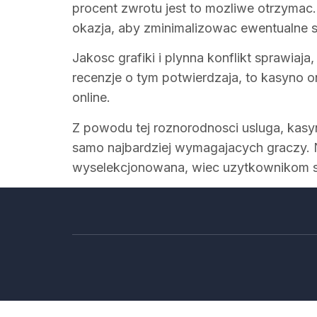
procent zwrotu jest to mozliwe otrzymac
okazja, aby zminimalizowac ewentualne s
Jakosc grafiki i plynna konflikt sprawia
recenzje o tym potwierdzaja, to kasyno o
online.
Z powodu tej roznorodnosci usluga, kasyn
samo najbardziej wymagajacych graczy. Na
wyselekcjonowana, wiec uzytkownikom st